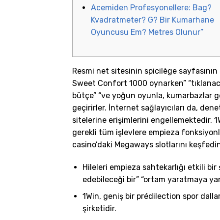
Acemiden Profesyonellere: Bag?
Kvadratmeter? G? Bir Kumarhane
Oyuncusu Em? Metres Olunur”
Resmi net sitesinin spicilège sayfasının 
Sweet Confort 1000 oynarken” “tıklanacak
bütçe” “ve yoğun oyunla, kumarbazlar gene
geçirirler. İnternet sağlayıcıları da, de
sitelerine erişimlerini engellemektedir. 
gerekli tüm işlevlere empieza fonksiyonl
casino’daki Megaways slotlarını keşfedin
Hileleri empieza sahtekarlığı etkili bi
edebileceği bir” “ortam yaratmaya yar
1Win, geniş bir prédilection spor dalla
şirketidir.