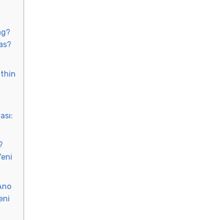
ag?
as?
ithin
ası:
?
Yeni
Ano
eni