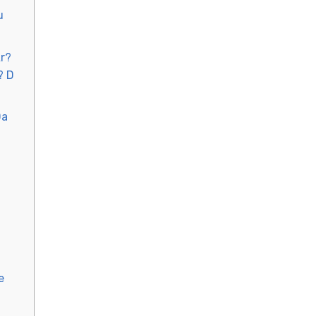
u
r?
? D
Da
e