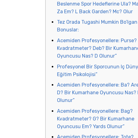
Beslenme Spor Hedeflerine Ula? M
Za Em? L Back Garden? Mc? Olur
Tez Orada Tugashi Mumkin Bo’lgan
Bonuslar:
Acemiden Profesyonellere: Purse?
Kvadratmeter? Deb? Bir Kumarhan
Oyuncusu Nas? D Olunur”
Profesyonel Bir Sporcunun Iç Düny
Eğitim Psikolojisi”
Acemiden Profesyonellere: Ba? Ar
D? Bir Kumarhane Oyuncusu Nas? 
Olunur”
Acemiden Profesyonellere: Bag?
Kvadratmeter? G? Bir Kumarhane
Oyuncusu Em? Yards Olunur”
Acemiden Profesyonellere: Tote?