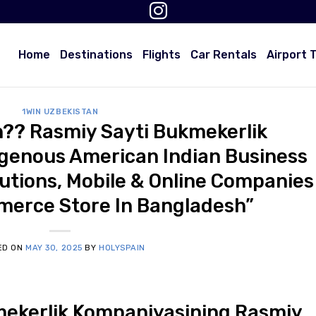
Home
Destinations
Flights
Car Rentals
Airport 
1WIN UZBEKISTAN
n?? Rasmiy Sayti Bukmekerlik
igenous American Indian Business
utions, Mobile & Online Companies
merce Store In Bangladesh”
ED ON
MAY 30, 2025
BY
HOLYSPAIN
mekerlik Kompaniyasining Rasmiy