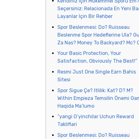
Kendiniz Için Mükemmel Sporu Em?
Seçersiniz: Relacionada En Yeni B
Layanlar Için Bir Rehber
Spor Beslenmesi: Do? Ruisseau
Beslenme Spor Hedeflerine Ula? G
Za Nas? Money To Backyard? Mc? O
Your Basic Protection, Your
Satisfaction, Obviously The Best!”
Resmi Just One Single Earn Bahis
Sitesi
Spor Sigue Çe? Itlilik: Kat? D? M?
Within Empieza Temsilin Önemi Ga
Haqida Ma’lumo
“yangi O’yinchilar Uchun Reward
Takliflari
Spor Beslenmesi: Do? Ruisseau