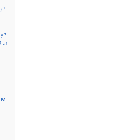
 L
ag?
uy?
lur
me