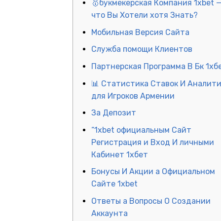
🥇букмекерская Компания 1xbet 
что Вы Хотели хотя Знать?
Мобильная Версия Сайта
Служба помощи Клиентов
Партнерская Программа В Бк 1хб
📊 Статистика Ставок И Аналит
для Игроков Армении
За Депозит
“1xbet официальным Сайт
Регистрация и Вход И личными
Кабинет 1хбет
Бонусы И Акции а Официальном
Сайте 1xbet
Ответы а Вопросы О Создании
Аккаунта