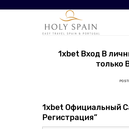
Skip
to
content
1xbet Вход В личн
только 
POST
1xbet Официальный С
Регистрация”