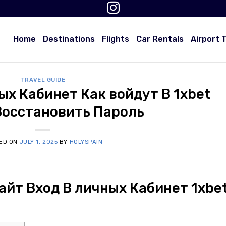
Home
Destinations
Flights
Car Rentals
Airport 
TRAVEL GUIDE
ых Кабинет Как войдут В 1xbet
Восстановить Пароль
ED ON
JULY 1, 2025
BY
HOLYSPAIN
айт Вход В личных Кабинет 1xbe