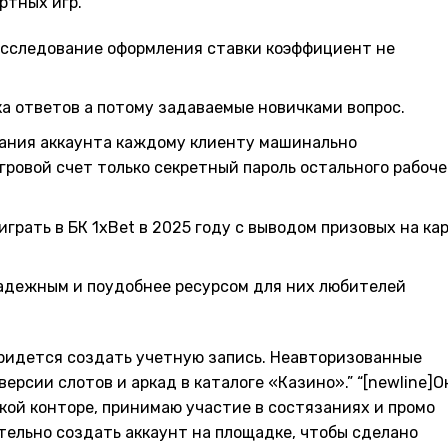
ртных игр.
асследование оформления ставки коэффициент не
а ответов а потому задаваемые новичками вопрос.
ания аккаунта каждому клиенту машинально
гровой счет только секретный пароль остального рабоче
грать в БК 1xBet в 2025 году с выводом призовых на ка
надежным и поудобнее ресурсом для них любителей
ридется создать учетную запись. Неавторизованные
ерсии слотов и аркад в каталоге «Казино».” “[newline]О
кой конторе, принимаю участие в состязаниях и промо
тельно создать аккаунт на площадке, чтобы сделано