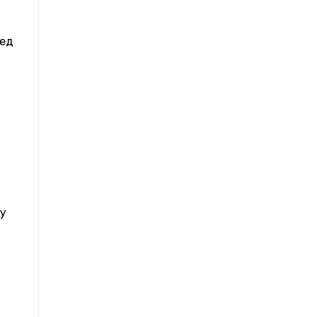
ред
му