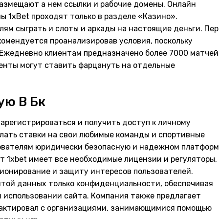
азмещают а нем ссылки и рабочие домены. Онлайн
ы 1xBet проходят только в разделе «Казино».
м сыграть и слоты и аркады на настоящие деньги. Пе
омендуется проанализировав условия, поскольку
 Ежедневно клиентам предназначено более 7000 матчей
иенты могут ставить фарцануть на отдельные
ую В Бк
зарегистрироваться и получить доступ к личному
елать ставки на свои любимые команды и спортивные
зователям юридически безопасную и надежном платфор
т 1xbet имеет все необходимые лицензии и регуляторы,
ионирование и защиту интересов пользователей.
итой данных только конфиденциальности, обеспечивая
и использовании сайта. Компания также предлагает
актировал с организациями, занимающимися помощью