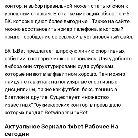
контор, и выбор правильной может стать ключом к
успешным ставкам. В статье имеющий обзор топ-5
БК, которые дают более выгодные… Также на сайте
можно восстановить номер телефона, в который
придет сообщение со ссылкой в установочный файл.
БК 1xBet предлагает широкую линию спортивных
событий, в которые можно ставились. Для удобного
выбора они структурированы судя рубрикам,
которые имеют в алфавитном хорошо. Там можно
найдут ставки как на популярные спортивные
дисциплины, такие как футбол, бокс, теннис а
биатлон и другие. Существует множество
известных” “букмекерских контор, в превышало
которых входят Betwinner и 1xBet.
Актуальное Зеркало 1xbet Рабочее На
сегодня