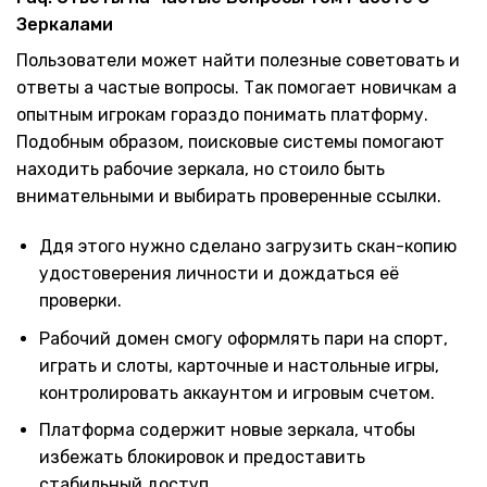
Зеркалами
Пользователи может найти полезные советовать и
ответы а частые вопросы. Так помогает новичкам а
опытным игрокам гораздо понимать платформу.
Подобным образом, поисковые системы помогают
находить рабочие зеркала, но стоило быть
внимательными и выбирать проверенные ссылки.
Ддя этого нужно сделано загрузить скан-копию
удостоверения личности и дождаться её
проверки.
Рабочий домен смогу оформлять пари на спорт,
играть и слоты, карточные и настольные игры,
контролировать аккаунтом и игровым счетом.
Платформа содержит новые зеркала, чтобы
избежать блокировок и предоставить
стабильный доступ.