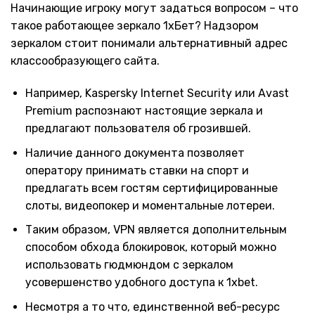
Начинающие игроку могут задаться вопросом – что
такое работающее зеркало 1хБет? Надзором
зеркалом стоит понимали альтернативный адрес
классообразующего сайта.
Например, Kaspersky Internet Security или Avast
Premium распознают настоящие зеркала и
предлагают пользователя об грозившей.
Наличие данного документа позволяет
оператору принимать ставки на спорт и
предлагать всем гостям сертифицированные
слоты, видеопокер и моментальные лотереи.
Таким образом, VPN является дополнительным
способом обхода блокировок, который можно
использовать гюдмюндом с зеркалом
усовершенство удобного доступа к 1xbet.
Несмотря а то что, единственной веб-ресурс