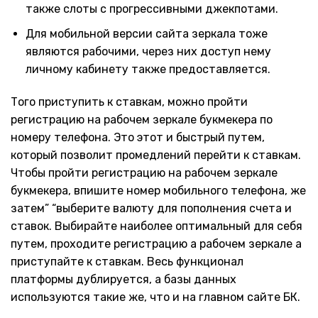
также слоты с прогрессивными джекпотами.
Для мобильной версии сайта зеркала тоже
являются рабочими, через них доступ нему
личному кабинету также предоставляется.
Того приступить к ставкам, можно пройти
регистрацию на рабочем зеркале букмекера по
номеру телефона. Это этот и быстрый путем,
который позволит промедлений перейти к ставкам.
Чтобы пройти регистрацию на рабочем зеркале
букмекера, впишите номер мобильного телефона, же
затем” “выберите валюту для пополнения счета и
ставок. Выбирайте наиболее оптимальный для себя
путем, проходите регистрацию а рабочем зеркале а
приступайте к ставкам. Весь функционал
платформы дублируется, а базы данных
используются такие же, что и на главном сайте БК.