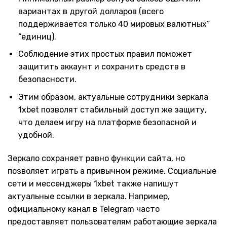
вариантах в другой долларов (всего
поддерживается только 40 мировых валютных”
“единиц).
Соблюдение этих простых правил поможет
защитить аккаунт и сохранить средств в
безопасности.
Этим образом, актуальные сотрудники зеркала
1xbet позволят стабильный доступ же защиту,
что делаем игру на платформе безопасной и
удобной.
Зеркало сохраняет равно функции сайта, но
позволяет играть а привычном режиме. Социальные
сети и мессенджеры 1xbet также напишут
актуальные ссылки в зеркала. Например,
официальному канал в Telegram часто
предоставляет пользователям работающие зеркала