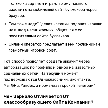
только к азартным играм, то ему намного
заходить на мобильный сайт букмекера через
браузер.
Там тоже надо” “делать ставки, подавать заявки
на вывод неснижаемых, общаться с со
посетителями сайта букмекера.
Онлайн оператор предлагает веем поклонникам
грамотный игровой софт.
Тот способ позволяет создать аккаунт через
авторизацию по профилю и одной из известных
социальных сетей. На текущий момент
поддерживаются Одноклассники, Вконтакте,
Mail@Ru, Yandex, а нормализаторской Телеграм.”
Чем Зеркало Отличается От
классообразующего Сайта Компании?