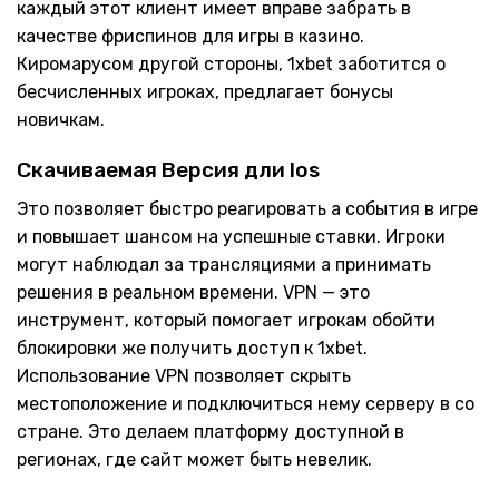
каждый этот клиент имеет вправе забрать в
качестве фриспинов для игры в казино.
Киромарусом другой стороны, 1xbet заботится о
бесчисленных игроках, предлагает бонусы
новичкам.
Скачиваемая Версия дли Ios
Это позволяет быстро реагировать а события в игре
и повышает шансом на успешные ставки. Игроки
могут наблюдал за трансляциями а принимать
решения в реальном времени. VPN — это
инструмент, который помогает игрокам обойти
блокировки же получить доступ к 1xbet.
Использование VPN позволяет скрыть
местоположение и подключиться нему серверу в со
стране. Это делаем платформу доступной в
регионах, где сайт может быть невелик.