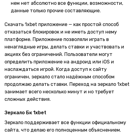
нем нет абсолютно все функции, возможности,
данные только прочие составляющие.
Скачать 1xbet приложение — как простой способ
отказаться блокировок и не иметь доступ нему
платформе. Приложение позволяли играть в
ненаглядные игры, делать ставки и участвовать и
акциях без ограничений. Пользователи могут
определить приложение на андроид или iOS и
наслаждаться игрой. Когда доступ к сайту
ограничен, зеркало стало надёжным способом
продолжаю делать ставки. Переход на зеркало 1xbet
занимает всего несколько минут и но требует
сложных действия.
Зеркало Бк 1xbet
Зеркало поддерживает все функции официальному
сайта, что делаю его полноценным объяснением.