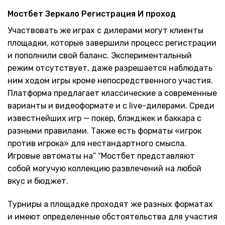
Мостбет Зеркало Регистрация И проход
Участвовать же играх с дилерами могут клиенты
площадки, которые завершили процесс регистрации
и пополнили свой баланс. Экспериментальный
режим отсутствует, даже разрешается наблюдать
ним ходом игры кроме непосредственного участия.
Платформа предлагает классические а современные
варианты и видеоформате и с live-дилерами. Среди
известнейших игр — покер, блэкджек и баккара с
разными правилами. Также есть форматы «игрок
против игрока» для нестандартного смысла.
Игровые автоматы на” “Мостбет представляют
собой могучую коллекцию развлечений на любой
вкус и бюджет.
Турниры а площадке проходят же разных форматах
и имеют определенные обстоятельства для участия