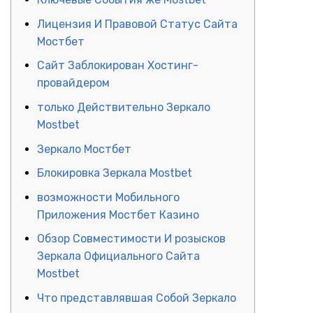
Лицензия И Правовой Статус Сайта
Мостбет
Сайт Заблокирован Хостинг-
провайдером
только Действительно Зеркало
Mostbet
Зеркало Мостбет
Блокировка Зеркала Mostbet
возможности Мобильного
Приложения Мостбет Казино
Обзор Совместимости И розысков
Зеркала Официального Сайта
Mostbet
Что представлявшая Собой Зеркало