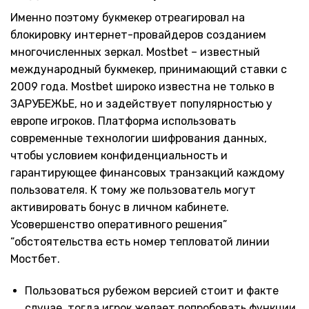
Именно поэтому букмекер отреагировал на
блокировку интернет-провайдеров созданием
многочисленных зеркал. Mostbet – известный
международный букмекер, принимающий ставки с
2009 года. Mostbet широко известна не только в
ЗАРУБЕЖЬЕ, но и задействует популярностью у
европе игроков. Платформа использовать
современные технологии шифрования данных,
чтобы условием конфиденциальность и
гарантирующее финансовых транзакций каждому
пользователя. К тому же пользователь могут
активировать бонус в личном кабинете.
Усовершенство оперативного решения”
“обстоятельства есть номер тепловатой линии
Мостбет.
Пользоваться рубежом версией стоит и факте
случае, тогда игрок желает попробовать функции,