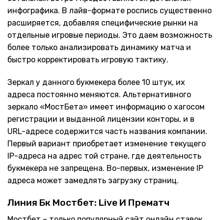
инфографика. В лайв-формате роспись существенно
расширяется, добавляя специфические рынки на
отдельные игровые периоды. Это даем возможность
более только анализировать динамику матча и
быстро корректировать игровую тактику.
Зеркал у данного букмекера более 10 штук, их
адреса постоянно меняются. Альтернативного
зеркало «МостБета» имеет информацию о хагосом
регистрации и выданной лицензии конторы, и в
URL-адресе содержится часть названия компании.
Первый вариант приобретает изменение текущего
IP-адреса на адрес той стране, где деятельность
букмекера не запрещена. Во-первых, изменение IP
адреса может замедлять загрузку страниц.
Линия Бк Мостбет: Live И Прематч
Мостбет – только популярный сайт онлайн ставок