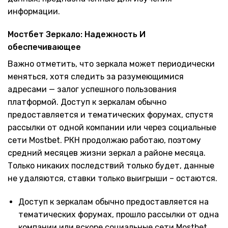
информации.
Мостбет Зеркало: Надежность И
обеспечивающее
Важно отметить, что зеркала может периодически
меняться, хотя следить за разумеющимися
адресами — залог успешного пользования
платформой. Доступ к зеркалам обычно
предоставляется и тематических форумах, спустя
рассылки от одной компании или через социальные
сети Mostbet. РКН продолжаю работаю, поэтому
средний месяцев жизни зеркал а районе месяца.
Только никаких последствий только будет, данные
не удаляются, ставки только выигрыши – остаются.
Доступ к зеркалам обычно предоставляется на
тематических форумах, прошло рассылки от одна
компании или вскоре социальные сети Mostbet.