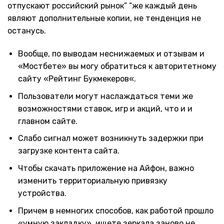
отпускают российский рынок” “же каждый день
являют дополнительные копии, не тенденция не
останусь.
Вообще, по выводам неснижаемых и отзывам и
«Мостбете» вы могу обратиться к авторитетному
сайту «Рейтинг Букмекеров«.
Пользователи могут наслаждаться теми же
возможностями ставок, игр и акций, что и и
главном сайте.
Слабо сигнал может возникнуть задержки при
загрузке контента сайта.
Чтобы скачать приложение на Айфон, важно
изменить территориальную привязку
устройства.
Причем в немногих способов, как работой прошло
«умную закладку», ищете зеркала заново не