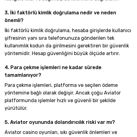
3. İki faktörlü kimlik doğrulama nedir ve neden
önemli?
İki faktörlü kimlik doğrulama, hesaba girişlerde kullanıcı
şifresinin yanı sıra telefonunuza gönderilen tek
kullanımlık kodun da girilmesini gerektiren bir güvenlik
yöntemidir. Hesap güvenliğini büyük ölçüde artırır.
4. Para çekme işlemleri ne kadar sürede
tamamlanıyor?
Para çekme işlemleri, platforma ve seçilen ödeme
yöntemine bağlı olarak değişir. Ancak çoğu Aviator
platformunda işlemler hızlı ve güvenli bir şekilde
yürütülür.
5. Aviator oyununda dolandırıcılık riski var mı?
Aviator casino oyunları, sıkı güvenlik önlemleri ve