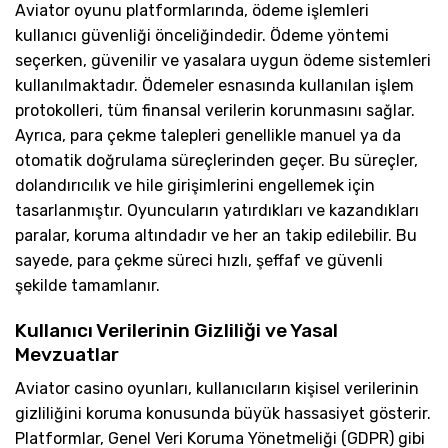
Aviator oyunu platformlarında, ödeme işlemleri
kullanıcı güvenliği önceliğindedir. Ödeme yöntemi
seçerken, güvenilir ve yasalara uygun ödeme sistemleri
kullanılmaktadır. Ödemeler esnasında kullanılan işlem
protokolleri, tüm finansal verilerin korunmasını sağlar.
Ayrıca, para çekme talepleri genellikle manuel ya da
otomatik doğrulama süreçlerinden geçer. Bu süreçler,
dolandırıcılık ve hile girişimlerini engellemek için
tasarlanmıştır. Oyuncuların yatırdıkları ve kazandıkları
paralar, koruma altındadır ve her an takip edilebilir. Bu
sayede, para çekme süreci hızlı, şeffaf ve güvenli
şekilde tamamlanır.
Kullanıcı Verilerinin Gizliliği ve Yasal
Mevzuatlar
Aviator casino oyunları, kullanıcıların kişisel verilerinin
gizliliğini koruma konusunda büyük hassasiyet gösterir.
Platformlar, Genel Veri Koruma Yönetmeliği (GDPR) gibi