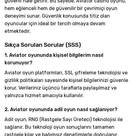
güvenli hale getirir. Bu sayede, Aviator casino oyunu,
hem eğlenceli hem de güvenilir bir çevrimiçi oyun
deneyimi sunar. Güvenlik konusunda titiz olan
oyuncular için ideal bir tercih olmaya devam
etmektedir.
Sıkça Sorulan Sorular (SSS)
1. Aviator oyununda kişisel bilgilerim nasıl
korunuyor?
Aviator oyun platformları, SSL şifreleme teknolojisi ve
gizlilik politikaları sayesinde kişisel bilgilerinizi güvenle
korur. Verileriniz üçüncü taraflarla paylaşılmaz ve
yalnızca hizmet amacıyla kullanılır.
2. Aviator oyununda adil oyun nasıl sağlanıyor?
Adil oyun, RNG (Rastgele Sayı Üreteci) teknolojisi ile
sağlanır. Bu teknoloji oyun sonuçlarını tamamen
rastgele kılar ve bağımsız denetimlerle doğrulanır.