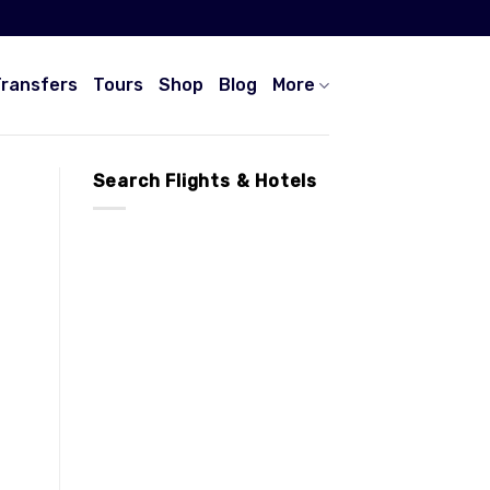
Transfers
Tours
Shop
Blog
More
Search Flights & Hotels