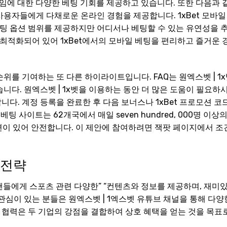
V 게임에 대한 다양한 베팅 기회를 제공하고 있습니다. 또한 다음과 
용자들에게 다채로운 온라인 경험을 제공합니다. 1xBet 모바일
베팅 옵션 범위를 제공하지만 어디서나 베팅할 수 있는 유연성을 
 최적화되어 있어 1xBet에서의 모바일 베팅을 편리하고 즐거운 
를 기여하는 또 다른 하이라이트입니다. FAQ는 원엑스벳 | 1
니다. 원엑스벳 | 1x벳을 이용하는 동안 더 많은 도움이 필요하
다. 계정 등록을 완료한 후 다음 보너스나 1xBet 프로모션 코
베팅 사이트는 62개국에서 매일 seven hundred, 000명 이상의
션이 있어 안전합니다. 이 제안에 참여하려면 잭팟 페이지에서 조
 전략
 팬들에게 스포츠 관련 다양한” “컨텐츠와 정보를 제공하며, 재미
관심이 있는 분들은 원엑스벳 | 1엑스벳 유튜브 채널을 통해 다양
이 협력은 두 기업의 강점을 결합하여 상호 혜택을 얻는 것을 목표