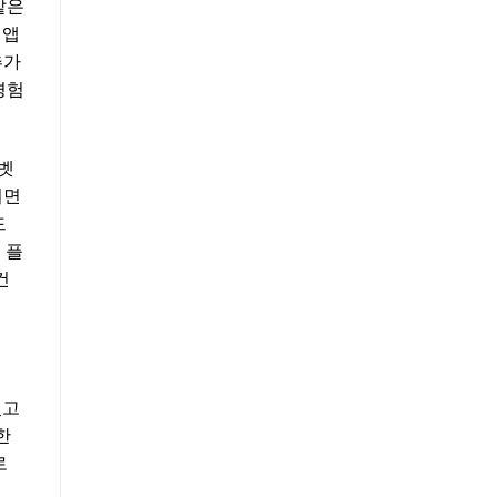
같은
 앱
추가
경험
x벳
시면
드
 플
건
있고
한
로