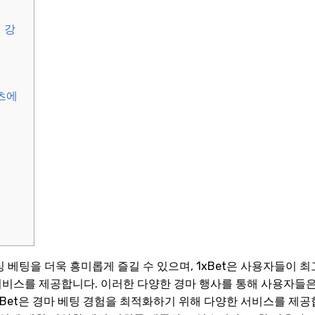
 강
포츠에
베팅을 더욱 흥미롭게 즐길 수 있으며, 1xBet은 사용자들이 최
 서비스를 제공합니다. 이러한 다양한 경마 행사를 통해 사용자들은
xBet은 경마 베팅 경험을 최적화하기 위해 다양한 서비스를 제공