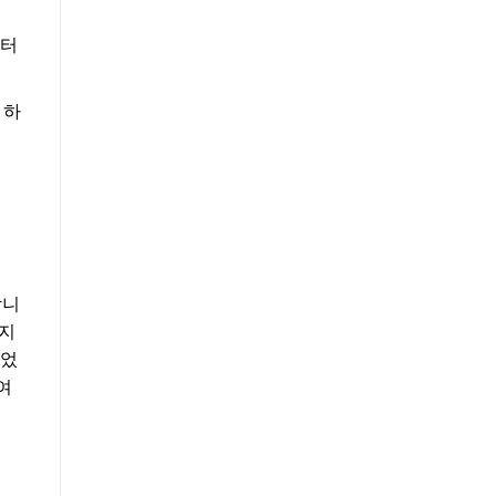
베터
 하
합니
카지
맺었
여