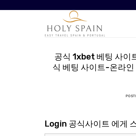
Skip
to
content
공식 1xbet 베팅 사
식 베팅 사이트-온라인 
POST
Login 공식사이트 에게