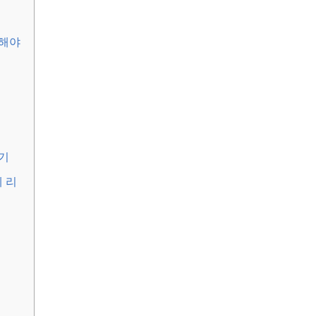
념해야
기
제 리