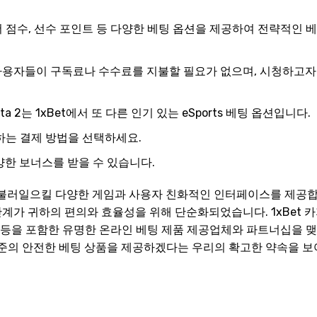
 점수, 선수 포인트 등 다양한 베팅 옵션을 제공하여 전략적인 
 사용자들이 구독료나 수수료를 지불할 필요가 없으며, 시청하고자
 2는 1xBet에서 또 다른 인기 있는 eSports 베팅 옵션입니다.
 원하는 결제 방법을 선택하세요.
양한 보너스를 받을 수 있습니다.
을 불러일으킬 다양한 게임과 사용자 친화적인 인터페이스를 제공
단계가 귀하의 편의와 효율성을 위해 단순화되었습니다. 1xBet 
e Gaming 등을 포함한 유명한 온라인 베팅 제품 제공업체와 파트너십을 
수준의 안전한 베팅 상품을 제공하겠다는 우리의 확고한 약속을 보