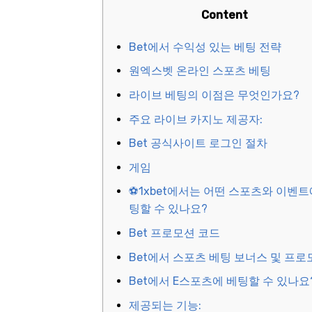
Content
Bet에서 수익성 있는 베팅 전략
원엑스벳 온라인 스포츠 베팅
라이브 베팅의 이점은 무엇인가요?
주요 라이브 카지노 제공자:
Bet 공식사이트 로그인 절차
게임
⚽1xbet에서는 어떤 스포츠와 이벤트
팅할 수 있나요?
Bet 프로모션 코드
Bet에서 스포츠 베팅 보너스 및 프로
Bet에서 E스포츠에 베팅할 수 있나요?
제공되는 기능: