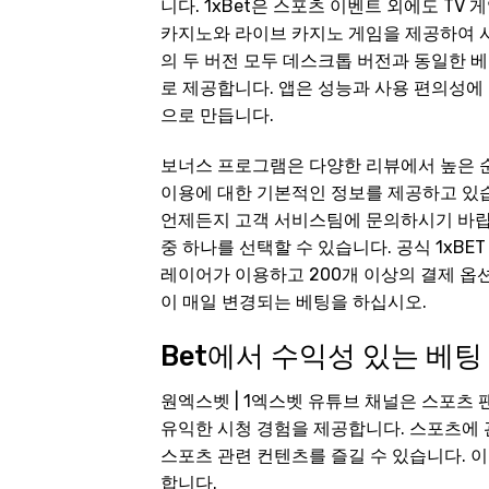
니다. 1xBet은 스포츠 이벤트 외에도 T
카지노와 라이브 카지노 게임을 제공하여 사
의 두 버전 모두 데스크톱 버전과 동일한 
로 제공합니다. 앱은 성능과 사용 편의성에
으로 만듭니다.
보너스 프로그램은 다양한 리뷰에서 높은 순위
이용에 대한 기본적인 정보를 제공하고 있습
언제든지 고객 서비스팀에 문의하시기 바랍니
중 하나를 선택할 수 있습니다. 공식 1xBET 
레이어가 이용하고 200개 이상의 결제 옵
이 매일 변경되는 베팅을 하십시오.
Bet에서 수익성 있는 베팅
원엑스벳 | 1엑스벳 유튜브 채널은 스포츠
유익한 시청 경험을 제공합니다. 스포츠에 
스포츠 관련 컨텐츠를 즐길 수 있습니다. 
합니다.