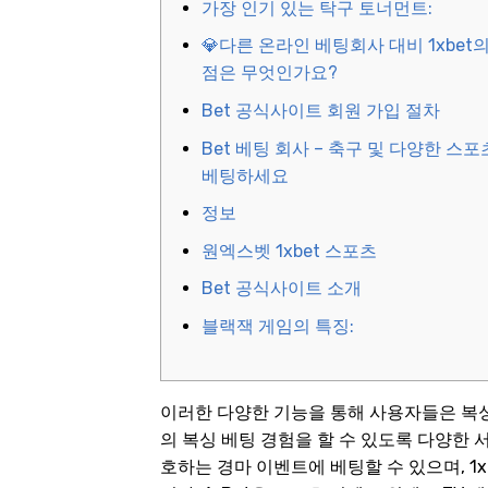
가장 인기 있는 탁구 토너먼트:
💎다른 온라인 베팅회사 대비 1xbet의
점은 무엇인가요?
Bet 공식사이트 회원 가입 절차
Bet 베팅 회사 – 축구 및 다양한 스
베팅하세요
정보
원엑스벳 1xbet 스포츠
Bet 공식사이트 소개
블랙잭 게임의 특징:
이러한 다양한 기능을 통해 사용자들은 복싱 
의 복싱 베팅 경험을 할 수 있도록 다양한
호하는 경마 이벤트에 베팅할 수 있으며, 1