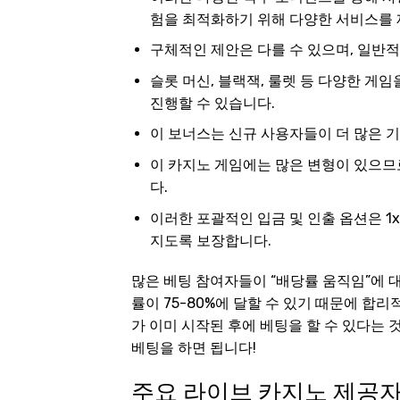
험을 최적화하기 위해 다양한 서비스를 
구체적인 제안은 다를 수 있으며, 일반
슬롯 머신, 블랙잭, 룰렛 등 다양한 게임
진행할 수 있습니다.
이 보너스는 신규 사용자들이 더 많은 기
이 카지노 게임에는 많은 변형이 있으므
다.
이러한 포괄적인 입금 및 인출 옵션은 1
지도록 보장합니다.
많은 베팅 참여자들이 “배당률 움직임”에 
률이 75-80%에 달할 수 있기 때문에 합
가 이미 시작된 후에 베팅을 할 수 있다는
베팅을 하면 됩니다!
주요 라이브 카지노 제공자