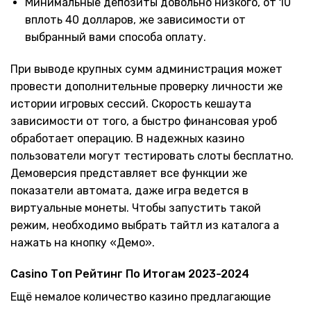
Минимальные депозиты довольно низкого, от 10
вплоть 40 долларов, же зависимости от
выбранный вами способа оплату.
При выводе крупных сумм администрация может
провести дополнительные проверку личности же
истории игровых сессий. Скорость кешаута
зависимости от того, а быстро финансовая уроб
обработает операцию. В надежных казино
пользователи могут тестировать слоты бесплатно.
Демоверсия представляет все функции же
показатели автомата, даже игра ведется в
виртуальные монеты. Чтобы запустить такой
режим, необходимо выбрать тайтл из каталога а
нажать на кнопку «Демо».
Casino Топ Рейтинг По Итогам 2023-2024
Ещё немалое количество казино предлагающие