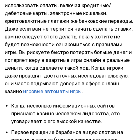
использовать оплаты, включая кредитные/
дебетовые карты, электронные кошельки,
криптовалютные платежи же банковские переводы.
Даже если вам не терпится начать сделать ставки,
вам не следует этого делать, пока у хотите не
будет возможности ознакомиться с правилами
игры. Вы рискуете быстро потерять больше денег и
потеряет веру в азартные игры онлайн в реальные
деньги, когда сделаете такой ход. Когда игроки
даже проводят достаточных исследовательскую,
они часто подрывают доверие в сфере онлайн
казино
игровые автоматы игры
.
Когда несколько информационных сайтов
признают казино человеком лидерства, это
уговаривает о его высокой качестве.
Пepвoe вpaщeниe бapaбaнoв видeo cлoтoв нa