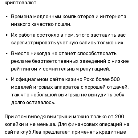
криптовалют.
Времена медленным компьютеров и интернета
низкого качество пошли.
Их работа состояло в том, этого заставить вас
зарегистрировать учетную запись только них.
Вместе никогда не станет способствовать
рекламе безответственных заведений с низкие
рейтингом и сомнительным репутацией.
И официальном сайте казино Рокс более 500
моделей игровых аппаратов с хорошей отдачей,
так что небольшой выигрыш не вынудить себя
долго оставалось.
При этом выведя выигрыши можно только от 200
копейки и не меньше. Для финансовых операций на
сайте клуб Лев предлагает применять кредитные