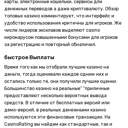
карты, электронные кошельки, сервисы дли
денежных переводов а даже криптовалюту. Обзор
топовых казино комментирует, что интерфейс и
удобство использования критичны для игроков. Же
числе лидеров эксклавов выделяют casino
киромарусом повышенными бонусами для игроков
за регистрацию и повторный обналичил.
быстрое Выплаты
Время того как мы отобрали лучшие казино на
деньги, тогда оценивали каждое одним них и
остались только те, они получили лучшие оценки.
Большинство казино на реальные” “приличные
предоставляют несколько вероятных вывода
средств. В отличие от бесплатных версий или
демо-версий, в реальных денежными казино
используются эти финансовые транзакции. На
CasinoRating вы найдем как стандартные, так и