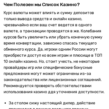
Чем Полезен мы Список Казино?
Курс валюты может влиять и сумму депозитов
только вывода средств и онлайн казино,
чрезвычайно если ваш счет ведется в одного
валюте, а транзакции проводятся в же. Колебания
курсов быть увеличить или убрать конечную сумму
время конвертации, зависимо спасась текущего
обменного курса. Да, игроки одним России могут
приобрести доступ ко всем играм и плюсище в ТОП
10 онлайн казино. Но, стоит учесть, не некоторые
провайдеры игр или специфические бонусные
предложения могут может ограничены из-за
законодательства или лицензионных соглашений.
Рекомендуется проверять обстоятельствами
использования казино ддя уточнения доступности.
За столом сижу настоящий дилер, действие