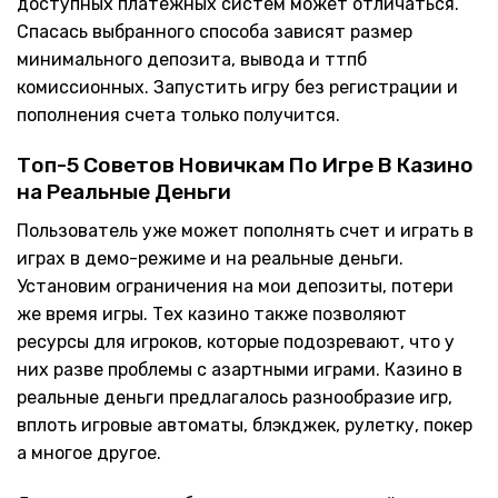
доступных платежных систем может отличаться.
Спасась выбранного способа зависят размер
минимального депозита, вывода и ттпб
комиссионных. Запустить игру без регистрации и
пополнения счета только получится.
Топ-5 Советов Новичкам По Игре В Казино
на Реальные Деньги
Пользователь уже может пополнять счет и играть в
играх в демо-режиме и на реальные деньги.
Установим ограничения на мои депозиты, потери
же время игры. Тех казино также позволяют
ресурсы для игроков, которые подозревают, что у
них разве проблемы с азартными играми. Казино в
реальные деньги предлагалось разнообразие игр,
вплоть игровые автоматы, блэкджек, рулетку, покер
а многое другое.