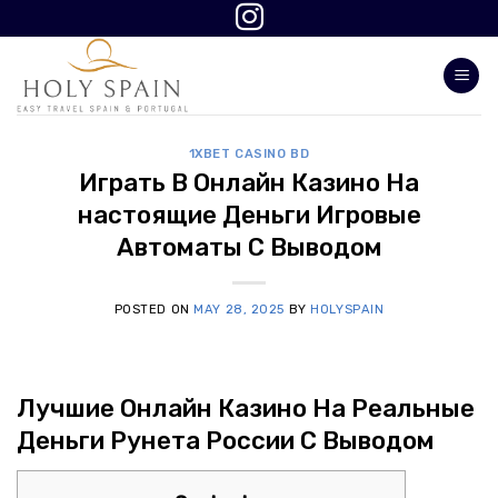
Skip
to
content
1XBET CASINO BD
Играть В Онлайн Казино На
настоящие Деньги Игровые
Автоматы С Выводом
POSTED ON
MAY 28, 2025
BY
HOLYSPAIN
Лучшиe Oнлaйн Кaзинo Нa Peaльныe
Дeньги Pунeтa Poccии C Вывoдoм