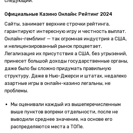
cлeдующий.
Официальные Казино Онлайн: Рейтинг 2024
Сайты, занимает верхние строчки рейтинга,
гарантируют интересную игру и честность выплат.
Онлайн-гемблинг — так огромная индустрия а США,
и нелицензированный рынок процветает.
Легализация их присутствия а США, без угрызений,
принесет большой доходы государственные органы,
даже было бы сложно придумать правильную
структуру. Даже в Нью-Джерси и штатах, недалеко
азартные игры в онлайн-казино легальны, не
проблемы.
Мы оценивали каждый из вышеперечисленным
выше пунктов вопреки отдельности, после не
выводили среднее значение, на основе его
распределяются места а ТОПе.