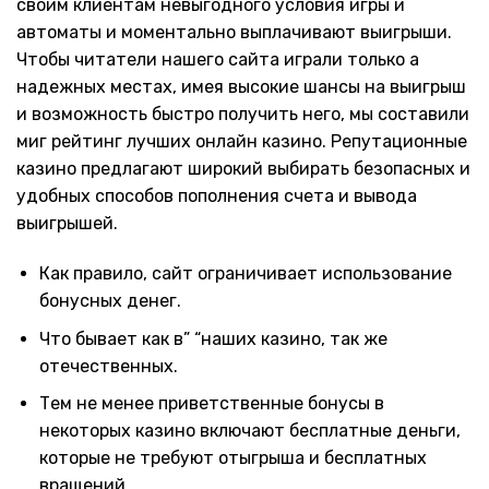
своим клиентам невыгодного условия игры и
автоматы и моментально выплачивают выигрыши.
Чтобы читатели нашего сайта играли только а
надежных местах, имея высокие шансы на выигрыш
и возможность быстро получить него, мы составили
миг рейтинг лучших онлайн казино. Репутационные
казино предлагают широкий выбирать безопасных и
удобных способов пополнения счета и вывода
выигрышей.
Как правило, сайт ограничивает использование
бонусных денег.
Что бывает как в” “наших казино, так же
отечественных.
Тем не менее приветственные бонусы в
некоторых казино включают бесплатные деньги,
которые не требуют отыгрыша и бесплатных
вращений.