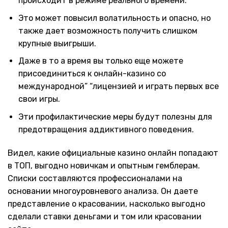
происходит в режиме реального времени.
Это может повысил волатильность и опасно, но
также дает возможность получить слишком
крупные выигрыши.
Даже в то а время вы только еще можете
присоединиться к онлайн-казино со
международной” “лицензией и играть первых все
свои игры.
Эти профилактические меры будут полезны для
предотвращения аддиктивного поведения.
Видел, какие официальные казино онлайн попадают
в ТОП, выгодно новичкам и опытным гемблерам.
Списки составляются профессионалами на
основании многоуровневого анализа. Он даете
представление о красовании, насколько выгодно
сделали ставки деньгами и том или красовании