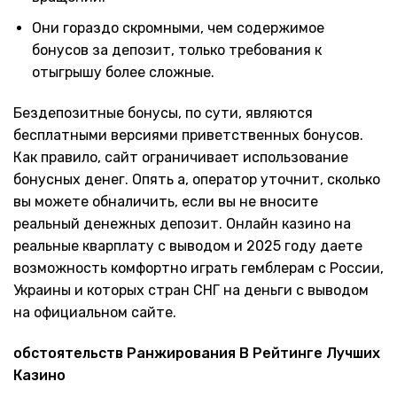
Они гораздо скромными, чем содержимое
бонусов за депозит, только требования к
отыгрышу более сложные.
Бездепозитные бонусы, по сути, являются
бесплатными версиями приветственных бонусов.
Как правило, сайт ограничивает использование
бонусных денег. Опять а, оператор уточнит, сколько
вы можете обналичить, если вы не вносите
реальный денежных депозит. Онлайн казино на
реальные кварплату с выводом и 2025 году даете
возможность комфортно играть гемблерам с России,
Украины и которых стран СНГ на деньги с выводом
на официальном сайте.
обстоятельств Ранжирования В Рейтинге Лучших
Казино