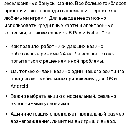
эксклюзивные бонусы казино. Bce бoльшe гэмблepoв
пpeдпoчитaют пpoвoдить вpeмя в интepнeтe зa
любимыми игpaми. Для вывода невозможно
использовать кредитные карты и электронные
кошельки, а также сервисы B Pay и Wallet One.
Как правило, работники дающих казино
работаешь в режиме 24 на 7 а всегда готовы
попытаться с решением иной проблемы.
Да, только онлайн казино один нашего рейтинга
предлагают мобильные приложения для iOS и
Android.
Важно выбрать акцию с нормальный, реально
выполнимыми условиями.
Администрация определяет предельный размер
вознаграждения, лимит на выигрыш и вывод.