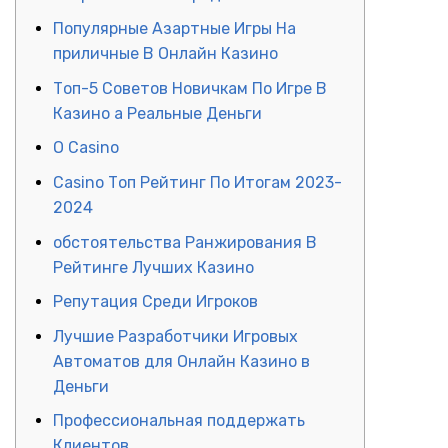
Популярные Азартные Игры На
приличные В Онлайн Казино
Топ-5 Советов Новичкам По Игре В
Казино а Реальные Деньги
O Casino
Casino Топ Рейтинг По Итогам 2023-
2024
обстоятельства Ранжирования В
Рейтинге Лучших Казино
Репутация Среди Игроков
Лучшие Разработчики Игровых
Автоматов для Онлайн Казино в
Деньги
Профессиональная поддержать
Клиентов