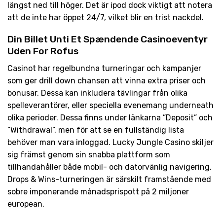
längst ned till höger. Det är ipod dock viktigt att notera
att de inte har öppet 24/7, vilket blir en trist nackdel.
Din Billet Unti Et Spændende Casinoeventyr
Uden For Rofus
Casinot har regelbundna turneringar och kampanjer
som ger drill down chansen att vinna extra priser och
bonusar. Dessa kan inkludera tävlingar från olika
spelleverantörer, eller speciella evenemang underneath
olika perioder. Dessa finns under länkarna ”Deposit” och
”Withdrawal”, men för att se en fullständig lista
behöver man vara inloggad. Lucky Jungle Casino skiljer
sig främst genom sin snabba plattform som
tillhandahåller både mobil- och datorvänlig navigering.
Drops & Wins-turneringen är särskilt framstående med
sobre imponerande månadsprispott på 2 miljoner
european.