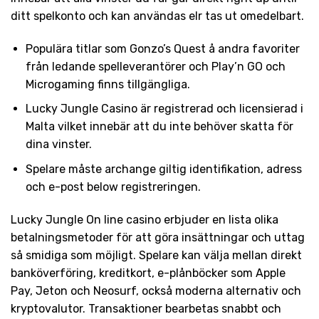
ditt spelkonto och kan användas elr tas ut omedelbart.
Populära titlar som Gonzo’s Quest å andra favoriter
från ledande spelleverantörer och Play’n GO och
Microgaming finns tillgängliga.
Lucky Jungle Casino är registrerad och licensierad i
Malta vilket innebär att du inte behöver skatta för
dina vinster.
Spelare måste archange giltig identifikation, adress
och e-post below registreringen.
Lucky Jungle On line casino erbjuder en lista olika
betalningsmetoder för att göra insättningar och uttag
så smidiga som möjligt. Spelare kan välja mellan direkt
banköverföring, kreditkort, e-plånböcker som Apple
Pay, Jeton och Neosurf, också moderna alternativ och
kryptovalutor. Transaktioner bearbetas snabbt och