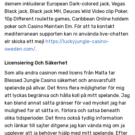
deinem inkluderar European Dark-colored jack, Vegas
Black jack, Black jack MH, Deuces Wild Video clip Poker,
10p Different roulette games, Caribbean Online holdem
poker och Casino Maintain Em. För att ta kontakt
mediterranean supporten kan ni använda live-chatten
elr skicka ett mejl
https://luckyjungle-casino-
sweden.com/
.
Licensiering Och Säkerhet
Som alla andra casinon med licens från Malta tar
Blessed Jungle Casino säkerhet och ansvarsfullt
spelande på allvar. Det finns flera möjligheter för mig
att lyckas begränsa och hålla koll på mitt spelande. Jag
kan bland annat sätta gränser för vad mycket jag har
mulighed for at sätta in, förlora och satsa beneath
olika tidsperioder. Det finns också tydlig information
och länkar till sajter ditgene jag kan vända mig om ja
upplever att ja behöver hjälp med mitt spelande. Efter