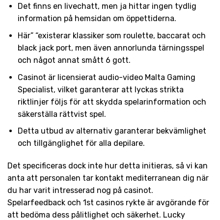
Det finns en livechatt, men ja hittar ingen tydlig
information på hemsidan om öppettiderna.
Här” “existerar klassiker som roulette, baccarat och
black jack port, men även annorlunda tärningsspel
och något annat smått 6 gott.
Casinot är licensierat audio-video Malta Gaming
Specialist, vilket garanterar att lyckas strikta
riktlinjer följs för att skydda spelarinformation och
säkerställa rättvist spel.
Detta utbud av alternativ garanterar bekvämlighet
och tillgänglighet för alla depilare.
Det specificeras dock inte hur detta initieras, så vi kan
anta att personalen tar kontakt mediterranean dig när
du har varit intresserad nog på casinot.
Spelarfeedback och 1st casinos rykte är avgörande för
att bedöma dess pålitlighet och säkerhet. Lucky