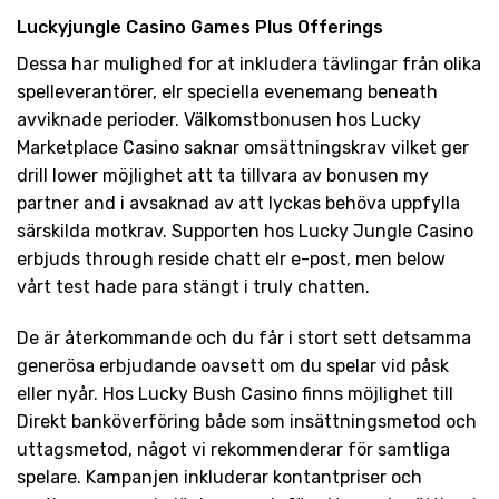
Luckyjungle Casino Games Plus Offerings
Dessa har mulighed for at inkludera tävlingar från olika
spelleverantörer, elr speciella evenemang beneath
avviknade perioder. Välkomstbonusen hos Lucky
Marketplace Casino saknar omsättningskrav vilket ger
drill lower möjlighet att ta tillvara av bonusen my
partner and i avsaknad av att lyckas behöva uppfylla
särskilda motkrav. Supporten hos Lucky Jungle Casino
erbjuds through reside chatt elr e-post, men below
vårt test hade para stängt i truly chatten.
De är återkommande och du får i stort sett detsamma
generösa erbjudande oavsett om du spelar vid påsk
eller nyår. Hos Lucky Bush Casino finns möjlighet till
Direkt banköverföring både som insättningsmetod och
uttagsmetod, något vi rekommenderar för samtliga
spelare. Kampanjen inkluderar kontantpriser och