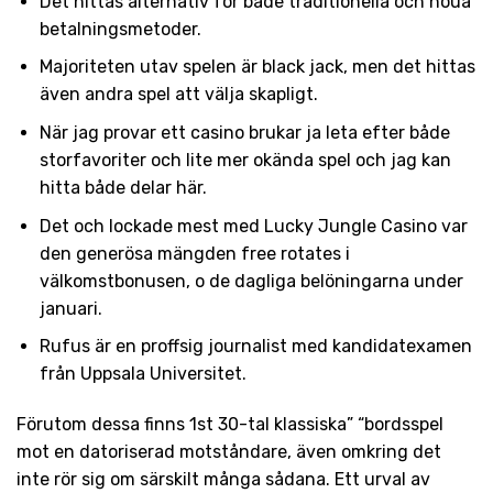
Det hittas alternativ för både traditionella och noua
betalningsmetoder.
Majoriteten utav spelen är black jack, men det hittas
även andra spel att välja skapligt.
När jag provar ett casino brukar ja leta efter både
storfavoriter och lite mer okända spel och jag kan
hitta både delar här.
Det och lockade mest med Lucky Jungle Casino var
den generösa mängden free rotates i
välkomstbonusen, o de dagliga belöningarna under
januari.
Rufus är en proffsig journalist med kandidatexamen
från Uppsala Universitet.
Förutom dessa finns 1st 30-tal klassiska” “bordsspel
mot en datoriserad motståndare, även omkring det
inte rör sig om särskilt många sådana. Ett urval av