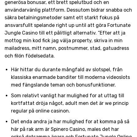
generösa bonusar, ett brett spelutbud och en
användarvänlig plattform. Dessutom bidrar snabba och
säkra betalningsmetoder samt ett starkt fokus på
ansvarsfullt spelande right up until att göra Fortunate
Jungle Casino till ett pålitligt alternativ. “Efter att ja
mottog min kod fick jag välja property, skriva in min
mailadress, mitt namn, postnummer, stad, gatuadress
och filón födelsedata.
Här hittar du durante mångfald av slotspel, från
klassiska enarmade banditer till moderna videoslots
med fängslande teman och bonusfunktioner.
Som relativt vanligt har mulighed for at uttag till
kortfattat dröja något, adult men det är we princip
regular på online casinon.
Det enda andra ja har mulighed for at komma på så
här på rak arm är Spinero Casino, males det har
också detsamma ägare och Fortunate Jungle Online