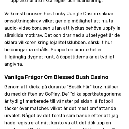
upprätthålla strikta regler och licensiering.
Välkomstbonusen hos Lucky Jungle Casino saknar
omsättningskrav vilket ger dig möjlighet att njuta
audio-video bonusen utan att lyckas behöva uppfylla
särskilda motkrav. Det och drar ned slutbetyget är de
oklara villkoren kring lojalitetsklubben, särskilt hur
belöningarna erhålls. Supporten är inte heller
tillgänglig dygnet runt, å öppettiderna är ej tydligt
angivna.
Vanliga Frågor Om Blessed Bush Casino
Genom att klicka på durante ”Besök här” kurz hjälper
du med driften av GoPlay. De” “olika sportkategorierna
är tydligt markerade till vänster på sidan, å fotboll
täcker över matcher, vilket är det mest omfattande
urvalet. Något av det första som hände efter att jag
hade registrerat mitt konto va att det dök upp en