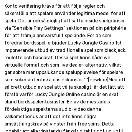
Konto verifiering krävs för att följa regler och
säkerställa att spelare använder legitima medel för att
spela. Det är också möjligt att sätta inside spelgränser
via ”Sensible Play Settings” sektionen på din périphérie
för att främja ansvarsfullt spelande. För de som
föredrar bordsspel, erbjuder Lucky Jungle Casino 1st
imponerande utbud av traditionella spel som blackjack,
roulette och baccarat. Dessa spel finns både we
virtuella format och som live dealer-alternativ, vilket
ger sobre mer uppslukande spelupplevelse för spelare
som söker autentiska casinokänslor.” “[newline]Med ett
så brett utbud av spel att välja skapligt, är det lätt att
förstå varför Lucky Jungle Online casino är en skat
bland bordsspelentusiaster. En av de mestadels
fördelaktiga aspekterna audio-video denna
välkomstbonus är att det inte finns några
omsättningskrav på vinster från free spins. Detta
innebär att alla vinster du får går direkt right up until