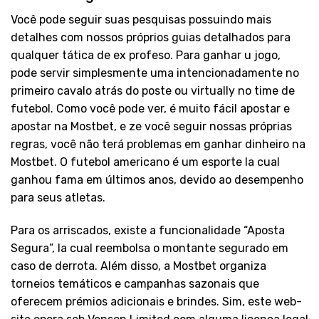
Você pode seguir suas pesquisas possuindo mais
detalhes com nossos próprios guias detalhados para
qualquer tática de ex profeso. Para ganhar u jogo,
pode servir simplesmente uma intencionadamente no
primeiro cavalo atrás do poste ou virtually no time de
futebol. Como você pode ver, é muito fácil apostar e
apostar na Mostbet, e ze você seguir nossas próprias
regras, você não terá problemas em ganhar dinheiro na
Mostbet. O futebol americano é um esporte la cual
ganhou fama em últimos anos, devido ao desempenho
para seus atletas.
Para os arriscados, existe a funcionalidade “Aposta
Segura”, la cual reembolsa o montante segurado em
caso de derrota. Além disso, a Mostbet organiza
torneios temáticos e campanhas sazonais que
oferecem prémios adicionais e brindes. Sim, este web-