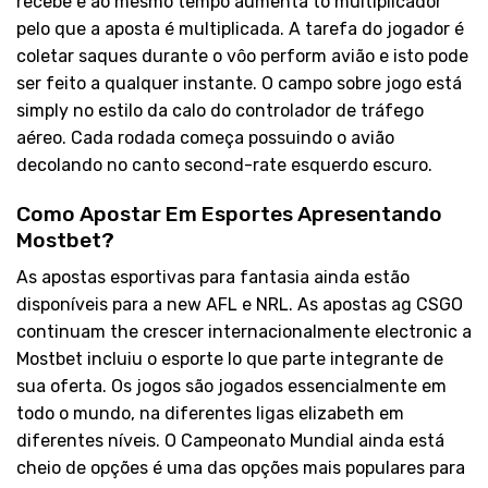
recebe e ao mesmo tempo aumenta to multiplicador
pelo que a aposta é multiplicada. A tarefa do jogador é
coletar saques durante o vôo perform avião e isto pode
ser feito a qualquer instante. O campo sobre jogo está
simply no estilo da calo do controlador de tráfego
aéreo. Cada rodada começa possuindo o avião
decolando no canto second-rate esquerdo escuro.
Como Apostar Em Esportes Apresentando
Mostbet?
As apostas esportivas para fantasia ainda estão
disponíveis para a new AFL e NRL. As apostas ag CSGO
continuam the crescer internacionalmente electronic a
Mostbet incluiu o esporte lo que parte integrante de
sua oferta. Os jogos são jogados essencialmente em
todo o mundo, na diferentes ligas elizabeth em
diferentes níveis. O Campeonato Mundial ainda está
cheio de opções é uma das opções mais populares para