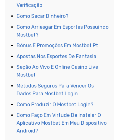
Verificação
Como Sacar Dinheiro?
Como Arriesgar Em Esportes Possuindo
Mostbet?
Bónus E Promoções Em Mostbet Pt
Apostas Nos Esportes De Fantasia
Seção Ao Vivo E Online Casino Live
Mostbet
Métodos Seguros Para Vencer Os
Dados Para Mostbet Login
Como Produzir O Mostbet Login?
Como Faço Em Virtude De Instalar O
Aplicativo Mostbet Em Meu Dispositivo
Android?