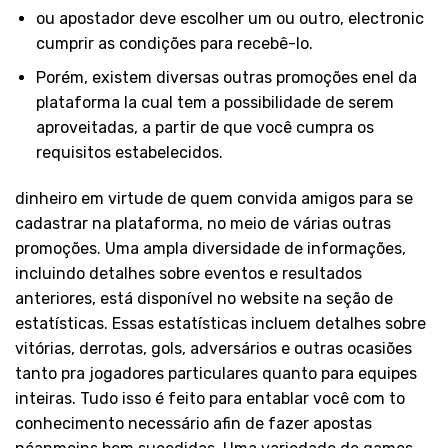
ou apostador deve escolher um ou outro, electronic
cumprir as condições para recebê-lo.
Porém, existem diversas outras promoções enel da
plataforma la cual tem a possibilidade de serem
aproveitadas, a partir de que você cumpra os
requisitos estabelecidos.
dinheiro em virtude de quem convida amigos para se
cadastrar na plataforma, no meio de várias outras
promoções. Uma ampla diversidade de informações,
incluindo detalhes sobre eventos e resultados
anteriores, está disponível no website na seção de
estatísticas. Essas estatísticas incluem detalhes sobre
vitórias, derrotas, gols, adversários e outras ocasiões
tanto pra jogadores particulares quanto para equipes
inteiras. Tudo isso é feito para entablar você com to
conhecimento necessário afin de fazer apostas