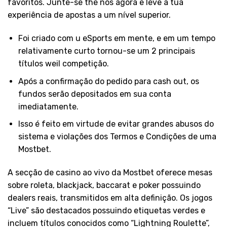
favoritos. Junte-se the nós agora e leve a tua
experiência de apostas a um nível superior.
Foi criado com u eSports em mente, e em um tempo
relativamente curto tornou-se um 2 principais
títulos weil competição.
Após a confirmação do pedido para cash out, os
fundos serão depositados em sua conta
imediatamente.
Isso é feito em virtude de evitar grandes abusos do
sistema e violações dos Termos e Condições de uma
Mostbet.
A secção de casino ao vivo da Mostbet oferece mesas
sobre roleta, blackjack, baccarat e poker possuindo
dealers reais, transmitidos em alta definição. Os jogos
“Live” são destacados possuindo etiquetas verdes e
incluem títulos conocidos como “Lightning Roulette”,