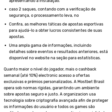
apresentando a instalação.
caso 2 saques, contando com a verificação de
segurança, o processamento leva, no
Confira, as melhores táticas de apostas esportivas
para ajudá-lo a obter lucros consistentes de suas
apostas.
Uma ampla gama de informações, incluindo
detalhes sobre eventos e resultados anteriores, está
disponível no website na seção para estatísticas.
Quanto maior o nível do jogador, mais o cashback
semanal (até 10%) electronic acesso a ofertas
exclusivas e prémios personalizados. A Mostbet Brasil
opera sob normas rígidas, garantindo um ambiente
sobre apostas seguro e justo. A organizacion usa
tecnologia sobre criptografia avançada afin de proteger
os informações do usuário e todos os games são