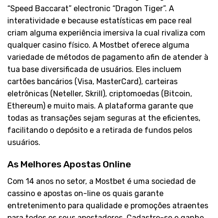
“Speed Baccarat” electronic “Dragon Tiger”. A
interatividade e because estatísticas em pace real
criam alguma experiência imersiva la cual rivaliza com
qualquer casino físico. A Mostbet oferece alguma
variedade de métodos de pagamento afin de atender à
tua base diversificada de usuários. Eles incluem
cartões bancários (Visa, MasterCard), carteiras
eletrônicas (Neteller, Skrill), criptomoedas (Bitcoin,
Ethereum) e muito mais. A plataforma garante que
todas as transações sejam seguras at the eficientes,
facilitando o depósito e a retirada de fundos pelos
usuários.
As Melhores Apostas Online
Com 14 anos no setor, a Mostbet é uma sociedad de
cassino e apostas on-line os quais garante
entretenimento para qualidade e promoções atraentes
para todos os seus apostadores. Cadastre-se e ganhe