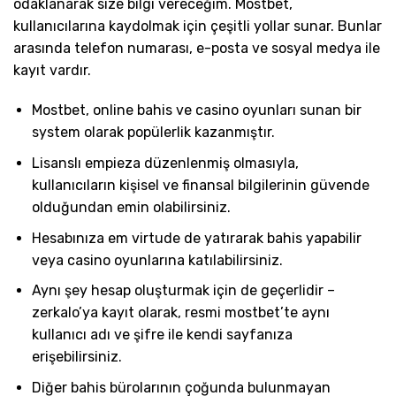
odaklanarak size bilgi vereceğim. Mostbet,
kullanıcılarına kaydolmak için çeşitli yollar sunar. Bunlar
arasında telefon numarası, e-posta ve sosyal medya ile
kayıt vardır.
Mostbet, online bahis ve casino oyunları sunan bir
system olarak popülerlik kazanmıştır.
Lisanslı empieza düzenlenmiş olmasıyla,
kullanıcıların kişisel ve finansal bilgilerinin güvende
olduğundan emin olabilirsiniz.
Hesabınıza em virtude de yatırarak bahis yapabilir
veya casino oyunlarına katılabilirsiniz.
Aynı şey hesap oluşturmak için de geçerlidir –
zerkalo’ya kayıt olarak, resmi mostbet’te aynı
kullanıcı adı ve şifre ile kendi sayfanıza
erişebilirsiniz.
Diğer bahis bürolarının çoğunda bulunmayan