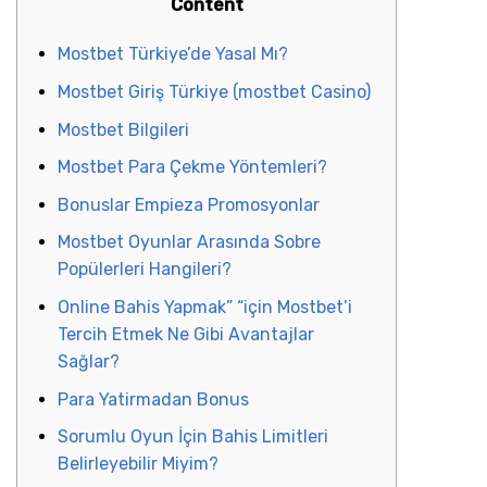
Content
Mostbet Türkiye’de Yasal Mı?
Mostbet Giriş Türkiye (mostbet Casino)
Mostbet Bilgileri
Mostbet Para Çekme Yöntemleri?
Bonuslar Empieza Promosyonlar
Mostbet Oyunlar Arasında Sobre
Popülerleri Hangileri?
Online Bahis Yapmak” “için Mostbet’i
Tercih Etmek Ne Gibi Avantajlar
Sağlar?
Para Yatirmadan Bonus
Sorumlu Oyun İçin Bahis Limitleri
Belirleyebilir Miyim?