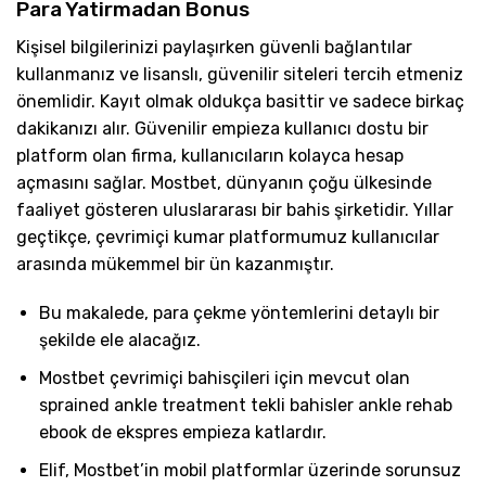
Para Yatirmadan Bonus
Kişisel bilgilerinizi paylaşırken güvenli bağlantılar
kullanmanız ve lisanslı, güvenilir siteleri tercih etmeniz
önemlidir. Kayıt olmak oldukça basittir ve sadece birkaç
dakikanızı alır. Güvenilir empieza kullanıcı dostu bir
platform olan firma, kullanıcıların kolayca hesap
açmasını sağlar. Mostbet, dünyanın çoğu ülkesinde
faaliyet gösteren uluslararası bir bahis şirketidir. Yıllar
geçtikçe, çevrimiçi kumar platformumuz kullanıcılar
arasında mükemmel bir ün kazanmıştır.
Bu makalede, para çekme yöntemlerini detaylı bir
şekilde ele alacağız.
Mostbet çevrimiçi bahisçileri için mevcut olan
sprained ankle treatment tekli bahisler ankle rehab
ebook de ekspres empieza katlardır.
Elif, Mostbet’in mobil platformlar üzerinde sorunsuz