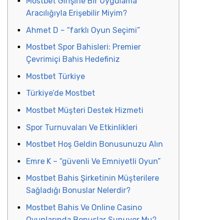
Mostbet Girişine Bir Uygulama
Aracılığıyla Erişebilir Miyim?
Ahmet D – “farklı Oyun Seçimi”
Mostbet Spor Bahisleri: Premier
Çevrimiçi Bahis Hedefiniz
Mostbet Türkiye
Türkiye’de Mostbet
Mostbet Müşteri Destek Hizmeti
Spor Turnuvaları Ve Etkinlikleri
Mostbet Hoş Geldin Bonusunuzu Alın
Emre K – “güvenli Ve Emniyetli Oyun”
Mostbet Bahis Şirketinin Müşterilere
Sağladığı Bonuslar Nelerdir?
Mostbet Bahis Ve Online Casino
Oyunlarında Bonuslar Sunuyor Mu?