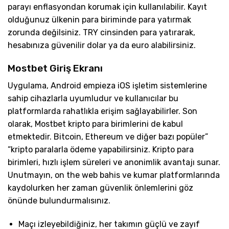
parayı enflasyondan korumak için kullanılabilir. Kayıt
olduğunuz ülkenin para biriminde para yatırmak
zorunda değilsiniz. TRY cinsinden para yatırarak,
hesabınıza güvenilir dolar ya da euro alabilirsiniz.
Mostbet Giriş Ekranı
Uygulama, Android empieza iOS işletim sistemlerine
sahip cihazlarla uyumludur ve kullanıcılar bu
platformlarda rahatlıkla erişim sağlayabilirler. Son
olarak, Mostbet kripto para birimlerini de kabul
etmektedir. Bitcoin, Ethereum ve diğer bazı popüler”
“kripto paralarla ödeme yapabilirsiniz. Kripto para
birimleri, hızlı işlem süreleri ve anonimlik avantajı sunar.
Unutmayın, on the web bahis ve kumar platformlarında
kaydolurken her zaman güvenlik önlemlerini göz
önünde bulundurmalısınız.
Maçı izleyebildiğiniz, her takımın güçlü ve zayıf