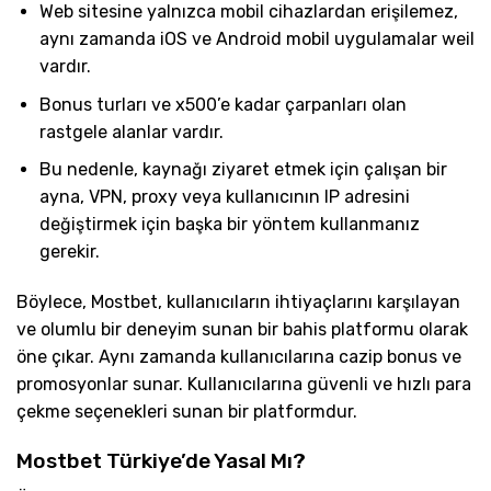
Web sitesine yalnızca mobil cihazlardan erişilemez,
aynı zamanda iOS ve Android mobil uygulamalar weil
vardır.
Bonus turları ve x500’e kadar çarpanları olan
rastgele alanlar vardır.
Bu nedenle, kaynağı ziyaret etmek için çalışan bir
ayna, VPN, proxy veya kullanıcının IP adresini
değiştirmek için başka bir yöntem kullanmanız
gerekir.
Böylece, Mostbet, kullanıcıların ihtiyaçlarını karşılayan
ve olumlu bir deneyim sunan bir bahis platformu olarak
öne çıkar. Aynı zamanda kullanıcılarına cazip bonus ve
promosyonlar sunar. Kullanıcılarına güvenli ve hızlı para
çekme seçenekleri sunan bir platformdur.
Mostbet Türkiye’de Yasal Mı?