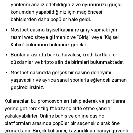
yönlerini analiz edebildiğiniz ve oyununuzu güçlü
konumdan yapabildiğiniz için maç öncesi
bahislerden daha popüler hale geldi.
Mostbet casino kişisel kabinine giriş yapmak için
resmi web siteye gitmeniz ve “Giriş” veya “Kişisel
Kabin” bölümünü bulmanız gerekir.
Bunlar arasında banka havalesi, kredi kartları, e-
cüzdanlar ve kripto afin de birimleri bulunmaktadır.
Mostbet casino’da gerçek bir casino deneyimi
yaşayabilir ve ayrıca sanal sporlarla eğlenceli zaman
geçirebilirsiniz.
Kullanıcılar, bu promosyonları takip ederek ve şartlarını
yerine getirerek tilgift kazanç elde etme şansını
yakalayabilirler. Online bahis ve online casino
platformları arasında popüler bir seçenek olarak öne
çıkmaktadır. Birçok kullanıcı, kazandıkları parayı güvenli