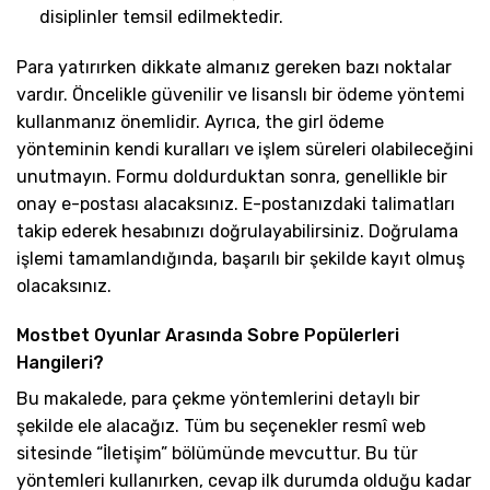
disiplinler temsil edilmektedir.
Para yatırırken dikkate almanız gereken bazı noktalar
vardır. Öncelikle güvenilir ve lisanslı bir ödeme yöntemi
kullanmanız önemlidir. Ayrıca, the girl ödeme
yönteminin kendi kuralları ve işlem süreleri olabileceğini
unutmayın. Formu doldurduktan sonra, genellikle bir
onay e-postası alacaksınız. E-postanızdaki talimatları
takip ederek hesabınızı doğrulayabilirsiniz. Doğrulama
işlemi tamamlandığında, başarılı bir şekilde kayıt olmuş
olacaksınız.
Mostbet Oyunlar Arasında Sobre Popülerleri
Hangileri?
Bu makalede, para çekme yöntemlerini detaylı bir
şekilde ele alacağız. Tüm bu seçenekler resmî web
sitesinde “İletişim” bölümünde mevcuttur. Bu tür
yöntemleri kullanırken, cevap ilk durumda olduğu kadar