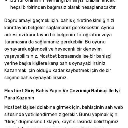
Bu tür oranların herhangi bir sayısı olabilir, ancak
hepsi birbirinden bağımsız olarak hesaplanacaktır.
Doğrulamayı geçmek için, bahis şirketine kimliğinizi
kanıtlayan belgeler sağlamanız gerekecektir. Ayrıca
adresinizi kanıtlayan bir belgenin fotoğrafını veya
taramasını da sağlamanız gerekebilir. Bu oyunu
oynayarak eğlenceli ve heyecanlı bir deneyim
yaşayabilirsiniz. Mostbet borsasında ise bir bahisçi
yerine başka kişilere karşı bahis oynayabilirsiniz.
Kazanmak için olduğu kadar kaybetmek için de bir
seçime bahis oynayabilirsiniz.
Mostbet Giriş Bahis Yapın Ve Çevrimiçi Bahisçi Ile Iyi
Para Kazanın
Mostbet kişisel dolabına girmek için, bahisçinin sah web
sitesinde yetkilendirmeniz gerekir. Bunu yapmak için,
“Giriş” düğmesine tıklayın, kayıt sırasında belirttiğiniz