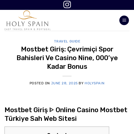
Skip
to
content
TRAVEL GUIDE
Mostbet Giriş: Çevrimiçi Spor
Bahisleri Ve Casino Nine, 000’ye
Kadar Bonus
POSTED ON
JUNE 28, 2025
BY
HOLYSPAIN
Mostbet Giriş ᐈ Online Casino Mostbet
Türkiye Sah Web Sitesi