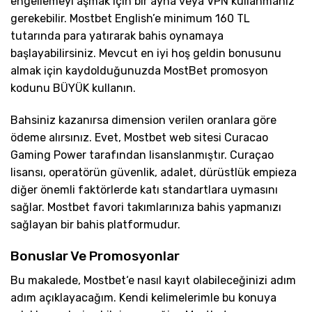
engellemeyi aşmak için bir ayna veya VPN kullanmanız
gerekebilir. Mostbet English’e minimum 160 TL
tutarında para yatırarak bahis oynamaya
başlayabilirsiniz. Mevcut en iyi hoş geldin bonusunu
almak için kaydolduğunuzda MostBet promosyon
kodunu BÜYÜK kullanın.
Bahsiniz kazanırsa dimension verilen oranlara göre
ödeme alırsınız. Evet, Mostbet web sitesi Curacao
Gaming Power tarafından lisanslanmıştır. Curaçao
lisansı, operatörün güvenlik, adalet, dürüstlük empieza
diğer önemli faktörlerde katı standartlara uymasını
sağlar. Mostbet favori takımlarınıza bahis yapmanızı
sağlayan bir bahis platformudur.
Bonuslar Ve Promosyonlar
Bu makalede, Mostbet‘e nasıl kayıt olabileceğinizi adım
adım açıklayacağım. Kendi kelimelerimle bu konuya