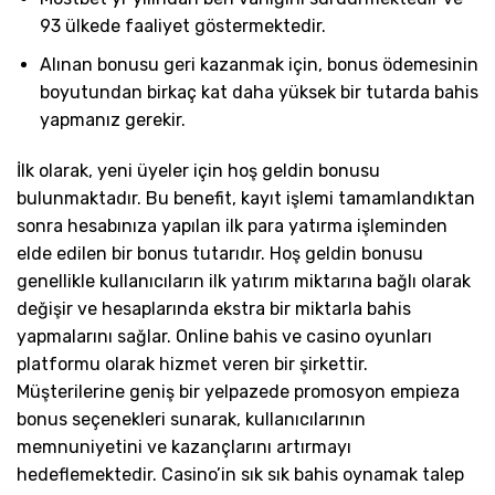
93 ülkede faaliyet göstermektedir.
Alınan bonusu geri kazanmak için, bonus ödemesinin
boyutundan birkaç kat daha yüksek bir tutarda bahis
yapmanız gerekir.
İlk olarak, yeni üyeler için hoş geldin bonusu
bulunmaktadır. Bu benefit, kayıt işlemi tamamlandıktan
sonra hesabınıza yapılan ilk para yatırma işleminden
elde edilen bir bonus tutarıdır. Hoş geldin bonusu
genellikle kullanıcıların ilk yatırım miktarına bağlı olarak
değişir ve hesaplarında ekstra bir miktarla bahis
yapmalarını sağlar. Online bahis ve casino oyunları
platformu olarak hizmet veren bir şirkettir.
Müşterilerine geniş bir yelpazede promosyon empieza
bonus seçenekleri sunarak, kullanıcılarının
memnuniyetini ve kazançlarını artırmayı
hedeflemektedir. Casino’in sık sık bahis oynamak talep