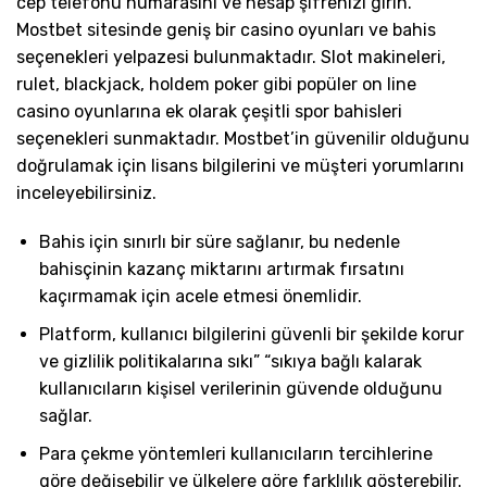
cep telefonu numarasını ve hesap şifrenizi girin.
Mostbet sitesinde geniş bir casino oyunları ve bahis
seçenekleri yelpazesi bulunmaktadır. Slot makineleri,
rulet, blackjack, holdem poker gibi popüler on line
casino oyunlarına ek olarak çeşitli spor bahisleri
seçenekleri sunmaktadır. Mostbet’in güvenilir olduğunu
doğrulamak için lisans bilgilerini ve müşteri yorumlarını
inceleyebilirsiniz.
Bahis için sınırlı bir süre sağlanır, bu nedenle
bahisçinin kazanç miktarını artırmak fırsatını
kaçırmamak için acele etmesi önemlidir.
Platform, kullanıcı bilgilerini güvenli bir şekilde korur
ve gizlilik politikalarına sıkı” “sıkıya bağlı kalarak
kullanıcıların kişisel verilerinin güvende olduğunu
sağlar.
Para çekme yöntemleri kullanıcıların tercihlerine
göre değişebilir ve ülkelere göre farklılık gösterebilir.