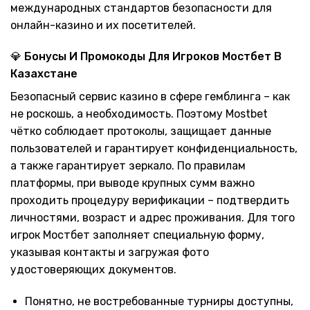
международных стандартов безопасности для
онлайн-казино и их посетителей.
💎 Бонусы И Промокоды Для Игроков Мостбет В
Казахстане
Безопасный сервис казино в сфере гемблинга – как
не роскошь, а необходимость. Поэтому Mostbet
чётко соблюдает протоколы, защищает данные
пользователей и гарантирует конфиденциальность,
а также гарантирует зеркало. По правилам
платформы, при выводе крупных сумм важно
проходить процедуру верификации – подтвердить
личностями, возраст и адрес проживания. Для того
игрок Мостбет заполняет специальную форму,
указывая контакты и загружая фото
удостоверяющих документов.
Понятно, не востребованные турниры доступны,