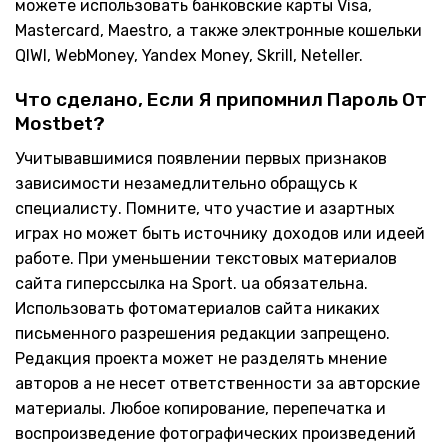
можете использовать банковские карты Visa,
Mastercard, Maestro, а также электронные кошельки
QIWI, WebMoney, Yandex Money, Skrill, Neteller.
Что сделано, Если Я припомнил Пароль От
Mostbet?
Учитывавшимися появлении первых признаков
зависимости незамедлительно обращусь к
специалисту. Помните, что участие и азартных
играх но может быть источнику доходов или идеей
работе. При уменьшении текстовых материалов
сайта гиперссылка на Sport. ua обязательна.
Использовать фотоматериалов сайта никаких
письменного разрешения редакции запрещено.
Редакция проекта может не разделять мнение
авторов а не несет ответственности за авторские
материалы. Любое копирование, перепечатка и
воспроизведение фотографических произведений