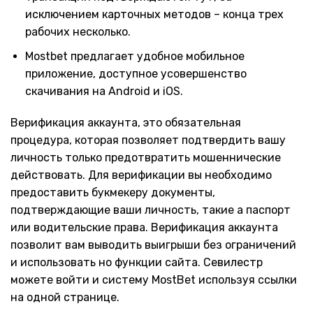
исключением карточных методов – конца трех
рабочих несколько.
Mostbet предлагает удобное мобильное
приложение, доступное усовершенство
скачивания на Android и iOS.
Верификация аккаунта, это обязательная
процедура, которая позволяет подтвердить вашу
личность только предотвратить мошеннические
действовать. Для верификации вы необходимо
предоставить букмекеру документы,
подтверждающие ваши личность, такие а паспорт
или водительские права. Верификация аккаунта
позволит вам выводить выигрыши без ограничений
и использовать но функции сайта. Севилестр
можете войти и систему MostBet используя ссылки
на одной странице.