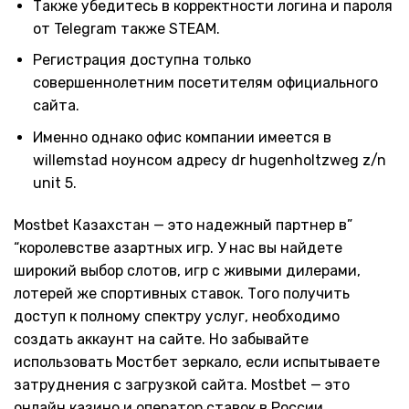
Также убедитесь в корректности логина и пароля
от Telegram также STEAM.
Регистрация доступна только
совершеннолетним посетителям официального
сайта.
Именно однако офис компании имеется в
willemstad ноунсом адресу dr hugenholtzweg z/n
unit 5.
Mostbet Казахстан — это надежный партнер в”
“королевстве азартных игр. У нас вы найдете
широкий выбор слотов, игр с живыми дилерами,
лотерей же спортивных ставок. Того получить
доступ к полному спектру услуг, необходимо
создать аккаунт на сайте. Но забывайте
использовать Мостбет зеркало, если испытываете
затруднения с загрузкой сайта. Mostbet — это
онлайн казино и оператор ставок в России,