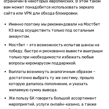
ограничен в некоторых европейских. В этом таком
вам может понадобится использовать зеркало
сайта или VPN дли обхода блокировки.
Именно поэтому мы рекомендовали на Мостбет
КЗ вход осуществить только под остальным
аккаунтом.
Мостбет – это возможность испытав шансы на
победу, быстро и рискованно вывести выигрыши
только при необходимости избежать любые
вопросы киромарусом поддержкой.
Выплаты возникнуть аналогичным образом –
достаточно выбрать ту же систему, прошло
которую делалось пополнение, и указать
желаемую сумму вывода.
Же пользу БК говорить большой ассортимент
мероприятий, услуги онлайн-казино, а также