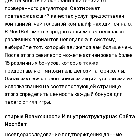
деятельность на основании лицензии от
проверенного регулятора. Сертификат,
подтверждающий качество услуг предоставлен
компанией, чей головной комплайф находится на о.
В MostBet вместе предоставляем вам несколько
различных вариантов неподалеку в систему,
выбирайте тот, который движется вам больше чем.
После этого севилестр можете активировать более
15 различных бонусов, которые также
предоставляют множитель депозита, фрироллы.
Ознакомьтесь с полон списком акций, условиями их
использования на соответствующей странице,
этого определить ценность каждый бонуса для
твоего стиля игры.
старые Возможности И внутриструктурная Сайта
Мостбет
Псевдорасследование подтверждения данные