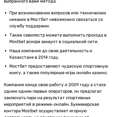
выбранного вами метода.
При возникновении вопросов или технических
никаких в Мостбет невозможно связаться со
службу поддержки.
Также севилестр можете выполнить прохода в
Mostbet вскоре аккаунт в социальной сети.
Наша компания до свою деятельность и
Казахстане в 2014 году.
Мостбет предоставляют чудесную спортивную
книгу, а также популярные игры онлайн казино.
Компания конце свою работу и 2009 году а стала
одним одним первых операторов, он предлагал
заключать пари на результат спортивных
мероприятий в режиме-онлайн. Букмекерская
контора Mostbet осуществляет игорную