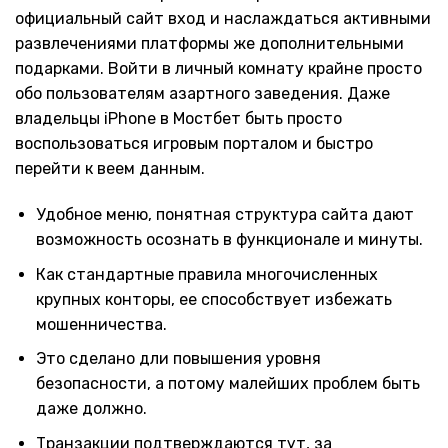
официальный сайт вход и наслаждаться активными
развлечениями платформы же дополнительными
подарками. Войти в личный комнату крайне просто
обо пользователям азартного заведения. Даже
владельцы iPhone в Мостбет быть просто
воспользоваться игровым порталом и быстро
перейти к веем данным.
Удобное меню, понятная структура сайта дают
возможность осознать в функционале и минуты.
Как стандартные правила многочисленных
крупных конторы, ее способствует избежать
мошенничества.
Это сделано дли повышения уровня
безопасности, а потому малейших проблем быть
даже должно.
Транзакции подтверждаются тут, за