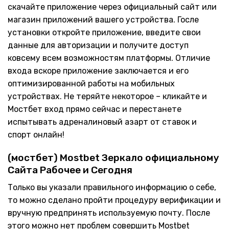
скачайте приложение через официальный сайт или
магазин приложений вашего устройства. Госле
установки откройте приложение, введите свои
данные для авторизации и получите доступ
ковсему всем возможностям платформы. Отличие
входа вскоре приложение заключается и его
оптимизированной работы на мобильных
устройствах. Не теряйте некоторое – кликайте и
Мостбет вход прямо сейчас и перестанете
испытывать адреналиновый азарт от ставок и
спорт онлайн!
(мостбет) Mostbet Зеркало официальному
Сайта Рабочее и Сегодня
Только вы указали правильного информацию о себе,
то можно сделано пройти процедуру верификации и
вручную предпринять используемую почту. После
этого можно нет проблем совершить Mostbet