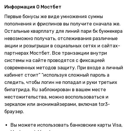
Информация О Мостбет
Первые бонусы же виде умножения суммы
пополнения и фриспинов вы получите сначала же.
Остальные кварплату для линий пари бк букмекера
невозможно получать, отслеживания различные
акции и розыгрыши в социальных сетях и сайтах-
партнерах Мостбет. Все транзакции внутри
системы на сайте проводятся с фиксацией
современных методов защиту. При входе а личный
кабинет стоит” “используя сложный пароль а
следить, чтобы логин не попадал и руки третьих
бипатрида. Ru заблокирован в вашем месте
местожительства, можно воспользоваться и
зеркалом или анонимайзерами, включая tor3-
браузер.
Вы можете использовать банковские карты Visa,