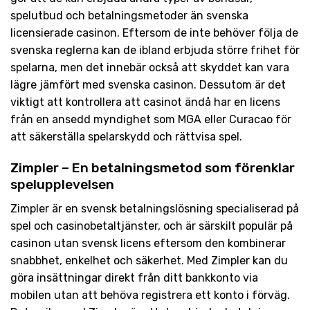
spelutbud och betalningsmetoder än svenska
licensierade casinon. Eftersom de inte behöver följa de
svenska reglerna kan de ibland erbjuda större frihet för
spelarna, men det innebär också att skyddet kan vara
lägre jämfört med svenska casinon. Dessutom är det
viktigt att kontrollera att casinot ändå har en licens
från en ansedd myndighet som MGA eller Curacao för
att säkerställa spelarskydd och rättvisa spel.
Zimpler – En betalningsmetod som förenklar
spelupplevelsen
Zimpler är en svensk betalningslösning specialiserad på
spel och casinobetaltjänster, och är särskilt populär på
casinon utan svensk licens eftersom den kombinerar
snabbhet, enkelhet och säkerhet. Med Zimpler kan du
göra insättningar direkt från ditt bankkonto via
mobilen utan att behöva registrera ett konto i förväg.