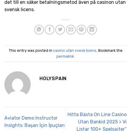
det till en säker betalningsmetod även på casinon utan
svensk licens.
This entry was posted in
casino utan svesk licens
. Bookmark the
permalink
.
HOLYSPAIN
Hitta Bästa On Line Casino
Aviator Demo Instructor
Utan Bankid 2025 > Vi
Insights: Başarı İçin İpuçları
Listar 100+ Spelsajter”