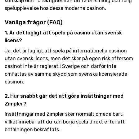
kunskap och försiktighet kan du få en smidig och rolig
spelupplevelse hos dessa moderna casinon.
Vanliga frågor (FAQ)
1. Är det lagligt att spela på casino utan svensk
licens?
Ja, det är lagligt att spela på internationella casinon
utan svensk licens, men det sker på egen risk eftersom
casinot inte är reglerat i Sverige och därför inte
omfattas av samma skydd som svenska licensierade
casinon.
2. Hur snabbt går det att göra insättningar med
Zimpler?
Insättningar med Zimpler sker normalt omedelbart,
vilket innebär att du kan börja spela direkt efter att
betalningen bekräftats.