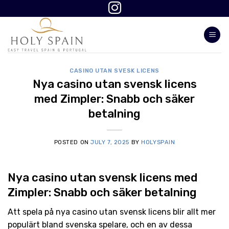
Skip
to
content
CASINO UTAN SVESK LICENS
Nya casino utan svensk licens
med Zimpler: Snabb och säker
betalning
POSTED ON
JULY 7, 2025
BY
HOLYSPAIN
Nya casino utan svensk licens med
Zimpler: Snabb och säker betalning
Att spela på nya casino utan svensk licens blir allt mer
populärt bland svenska spelare, och en av dessa