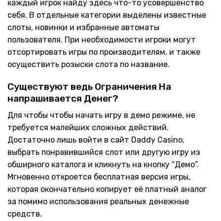
каждый игрок найду здесь что-то усовершенство
себя. В отдельные категории выделены известные
слоты, новинки и избранные автоматы
пользователя. При необходимости игроки могут
отсортировать игры по производителям, и также
осуществить розыски слота по название.
Существуют ведь Ограничения На
напрашивается Денег?
Для чтобы чтобы начать игру в демо режиме, не
требуется малейших сложных действий.
Достаточно лишь войти в сайт Daddy Casino,
выбрать понравившийся слот или другую игру из
обширного каталога и кликнуть на кнопку “Демо”.
Мгновенно откроется бесплатная версия игры,
которая окончательно копирует её платный аналог
за помимо использования реальных денежные
средств.