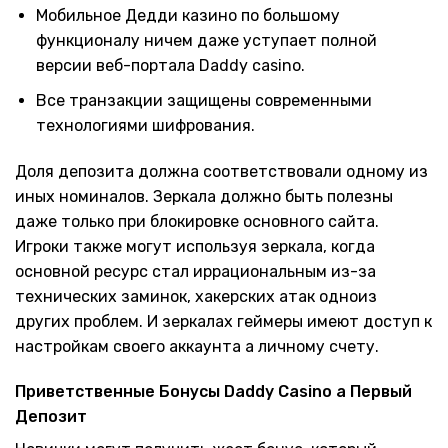
Мобильное Дедди казино по большому
функционалу ничем даже уступает полной
версии веб-портала Daddy casino.
Все транзакции защищены современными
технологиями шифрования.
Доля депозита должна соответствовали одному из
иных номиналов. Зеркала должно быть полезны
даже только при блокировке основного сайта.
Игроки также могут используя зеркала, когда
основной ресурс стал иррациональным из-за
технических заминок, хакерских атак одноиз
других проблем. И зеркалах геймеры имеют доступ к
настройкам своего аккаунта а личному счету.
Приветственные Бонусы Daddy Casino а Первый
Депозит