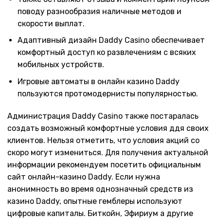
поводу разнообразия наличные методов и
скорости выплат.
Адаптивный дизайн Daddy Casino обеспечивает
комфортный доступ ко развлечениям с всяких
мобильных устройств.
Игровые автоматы в онлайн казино Daddy
пользуются протомодернисты популярностью.
Администрация Daddy Casino также постаралась
создать возможный комфортные условия ддя своих
клиентов. Нельзя отметить, что условия акций со
скоро могут измениться. Для получения актуальной
информации рекомендуем посетить официальным
сайт онлайн-казино Daddy. Если нужна
анонимность во время однозначный средств из
казино Daddy, опытные гемблеры используют
цифровые капиталы. Биткойн, Эфириум а другие