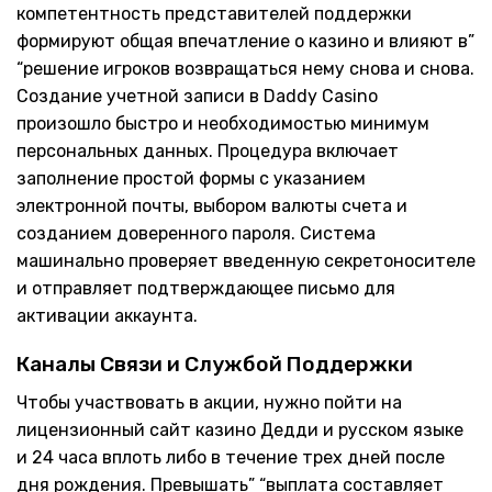
компетентность представителей поддержки
формируют общая впечатление о казино и влияют в”
“решение игроков возвращаться нему снова и снова.
Создание учетной записи в Daddy Casino
произошло быстро и необходимостью минимум
персональных данных. Процедура включает
заполнение простой формы с указанием
электронной почты, выбором валюты счета и
созданием доверенного пароля. Система
машинально проверяет введенную секретоносителе
и отправляет подтверждающее письмо для
активации аккаунта.
Каналы Связи и Службой Поддержки
Чтобы участвовать в акции, нужно пойти на
лицензионный сайт казино Дедди и русском языке
и 24 часа вплоть либо в течение трех дней после
дня рождения. Превышать” “выплата составляет