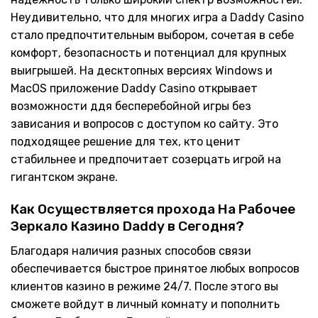
Неудивительно, что для многих игра а Daddy Casino
стало предпочтительным выбором, сочетая в себе
комфорт, безопасность и потенциал для крупных
выигрышей. На десктопных версиях Windows и
MacOS приложение Daddy Casino открывает
возможности ддя бесперебойной игры без
зависания и вопросов с доступом ко сайту. Это
подходящее решение для тех, кто ценит
стабильнее и предпочитает созерцать игрой на
гигантском экране.
Как Осуществляется прохода На Рабочее
Зеркало Казино Daddy в Сегодня?
Благодаря наличия разных способов связи
обеспечивается быстрое принятое любых вопросов
клиентов казино в режиме 24/7. После этого вы
сможете войдут в личный комнату и пополнить