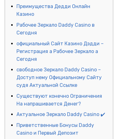
Преимущества Дедди Онлайн
Казино
Рабочее Зеркало Daddy Casino в
Сегодня
официальный Сайт Казино Дэдди –
Регистрация а Рабочее Зеркало а
Сегодня
свободное Зеркало Daddy Casino –
Доступ нему Официальному Сайту
судя Актуальной Ссылке
Существуют конечно Ограничения
На напрашивается Денег?
Актуальное Зеркало Daddy Casino ✔️
Приветственные Бонусы Daddy
Casino и Первый Депозит