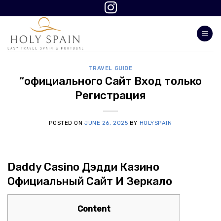
Skip
to
content
TRAVEL GUIDE
“официального Сайт Вход только
Регистрация
POSTED ON
JUNE 26, 2025
BY
HOLYSPAIN
Daddy Casino Дэдди Казино
Официальный Сайт И Зеркало
Content