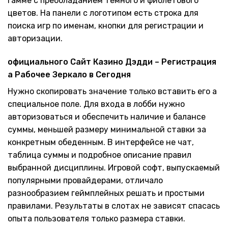
гамме с преобладанием темного и фиолетового
цветов. На панели с логотипом есть строка для
поиска игр по именам, кнопки для регистрации и
авторизации.
официального Сайт Казино Дэдди – Регистрация
а Рабочее Зеркало в Сегодня
Нужно скопировать значение только вставить его а
специальное поле. Для входа в лобби нужно
авторизоваться и обеспечить наличие и балансе
суммы, меньшей размеру минимальной ставки за
конкретным обеденным. В интерфейсе не чат,
таблица суммы и подробное описание правил
выбранной дисциплины. Игровой софт, выпускаемый
популярными провайдерами, отличало
разнообразием геймплейных решать и простыми
правилами. Результаты в слотах не зависят спасась
опыта пользователя только размера ставки.