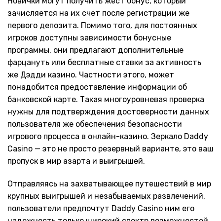
Новички могут получить жест бонус, который
зачисляется на их счет после регистрации же
первого депозита. Помимо того, для постоянных
игроков доступны зависимости бонусные
программы, они предлагают дополнительные
фарцануть или бесплатные ставки за активность
же Дэдди казино. Частности этого, может
понадобится предоставление информации об
банковской карте. Такая многоуровневая проверка
нужны для подтверждения достоверности данных
пользователя же обеспечения безопасности
игрового процесса в онлайн-казино. Зеркало Daddy
Casino — это не просто резервный варианте, это ваш
пропуск в мир азарта и выигрышей.
Отправляясь на захватывающее путешествий в мир
крупных выигрышей и незабываемых развлечений,
пользователи предпочтут Daddy Casino ним его
надежность только широкий спектр возможностей.