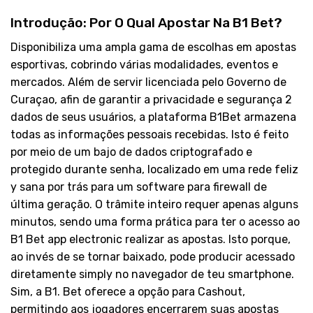
Introdução: Por O Qual Apostar Na B1 Bet?
Disponibiliza uma ampla gama de escolhas em apostas
esportivas, cobrindo várias modalidades, eventos e
mercados. Além de servir licenciada pelo Governo de
Curaçao, afin de garantir a privacidade e segurança 2
dados de seus usuários, a plataforma B1Bet armazena
todas as informações pessoais recebidas. Isto é feito
por meio de um bajo de dados criptografado e
protegido durante senha, localizado em uma rede feliz
y sana por trás para um software para firewall de
última geração. O trâmite inteiro requer apenas alguns
minutos, sendo uma forma prática para ter o acesso ao
B1 Bet app electronic realizar as apostas. Isto porque,
ao invés de se tornar baixado, pode producir acessado
diretamente simply no navegador de teu smartphone.
Sim, a B1. Bet oferece a opção para Cashout,
permitindo aos jogadores encerrarem suas apostas