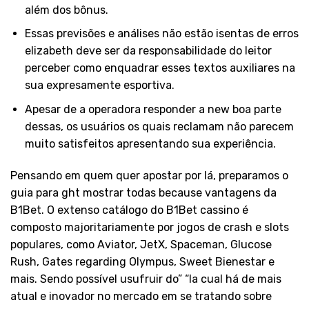
além dos bônus.
Essas previsões e análises não estão isentas de erros
elizabeth deve ser da responsabilidade do leitor
perceber como enquadrar esses textos auxiliares na
sua expresamente esportiva.
Apesar de a operadora responder a new boa parte
dessas, os usuários os quais reclamam não parecem
muito satisfeitos apresentando sua experiência.
Pensando em quem quer apostar por lá, preparamos o
guia para ght mostrar todas because vantagens da
B1Bet. O extenso catálogo do B1Bet cassino é
composto majoritariamente por jogos de crash e slots
populares, como Aviator, JetX, Spaceman, Glucose
Rush, Gates regarding Olympus, Sweet Bienestar e
mais. Sendo possível usufruir do” “la cual há de mais
atual e inovador no mercado em se tratando sobre