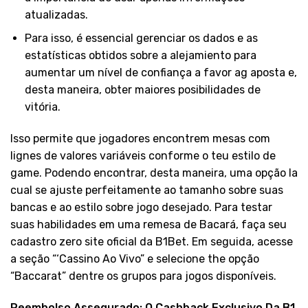
atualizadas.
Para isso, é essencial gerenciar os dados e as
estatísticas obtidos sobre a alejamiento para
aumentar um nível de confiança a favor ag aposta e,
desta maneira, obter maiores posibilidades de
vitória.
Isso permite que jogadores encontrem mesas com
lignes de valores variáveis conforme o teu estilo de
game. Podendo encontrar, desta maneira, uma opção la
cual se ajuste perfeitamente ao tamanho sobre suas
bancas e ao estilo sobre jogo desejado. Para testar
suas habilidades em uma remesa de Bacará, faça seu
cadastro zero site oficial da B1Bet. Em seguida, acesse
a seção “‘Cassino Ao Vivo” e selecione the opção
“Baccarat” dentre os grupos para jogos disponíveis.
Reembolso Assegurado: O Cashback Exclusivo Da B1