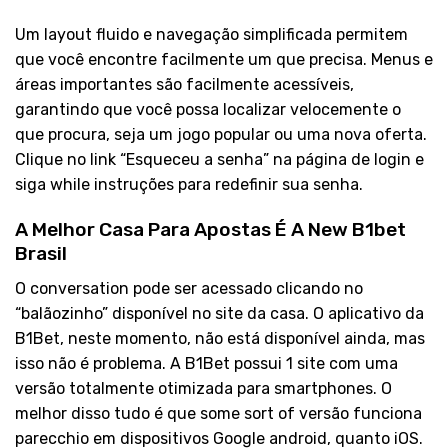
Um layout fluido e navegação simplificada permitem
que você encontre facilmente um que precisa. Menus e
áreas importantes são facilmente acessíveis,
garantindo que você possa localizar velocemente o
que procura, seja um jogo popular ou uma nova oferta.
Clique no link “Esqueceu a senha” na página de login e
siga while instruções para redefinir sua senha.
A Melhor Casa Para Apostas É A New B1bet
Brasil
O conversation pode ser acessado clicando no
“balãozinho” disponível no site da casa. O aplicativo da
B1Bet, neste momento, não está disponível ainda, mas
isso não é problema. A B1Bet possui 1 site com uma
versão totalmente otimizada para smartphones. O
melhor disso tudo é que some sort of versão funciona
parecchio em dispositivos Google android, quanto iOS.