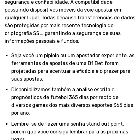
segurança e confiabilidade. A compatibilidade
possuindo dispositivos móveis da voie apostar em
qualquer lugar. Todas because transferências de dados
são protegidas por mais recente tecnologia de
criptografia SSL, garantindo a segurança de suas
informações pessoais e fundos.
Seja você um pipiolo ou um apostador experiente, as
ferramentas de apostas de uma B1 Bet foram
projetadas para acentuar a eficácia e o prazer para
suas apostas.
Disponibilizamos também a análise escrita e
prognósticos de futebol 365 dias por recto de
diversos games dos mais diversos esportes 365 dias
por ano.
Lembre-se de fazer uma senha stand out point,
porém que você consiga lembrar para as próximas
vezes.