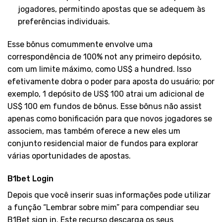
jogadores, permitindo apostas que se adequem às
preferências individuais.
Esse bônus comummente envolve uma
correspondência de 100% not any primeiro depósito,
com um limite máximo, como US$ a hundred. Isso
efetivamente dobra o poder para aposta do usuário; por
exemplo, 1 depósito de US$ 100 atrai um adicional de
US$ 100 em fundos de bônus. Esse bônus não assist
apenas como bonificación para que novos jogadores se
associem, mas também oferece a new eles um
conjunto residencial maior de fundos para explorar
várias oportunidades de apostas.
B1bet Login
Depois que você inserir suas informações pode utilizar
a função “Lembrar sobre mim” para compendiar seu
B1Bet sign in. Este recurso descarga os seus