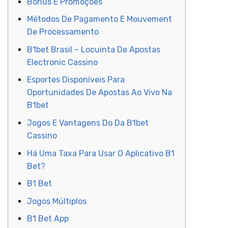
Bônus E Promoções
Métodos De Pagamento E Mouvement
De Processamento
B1bet Brasil – Locuinta De Apostas
Electronic Cassino
Esportes Disponíveis Para
Oportunidades De Apostas Ao Vivo Na
B1bet
Jogos E Vantagens Do Da B1bet
Cassino
Há Uma Taxa Para Usar O Aplicativo B1
Bet?
B1 Bet
Jogos Múltiplos
B1 Bet App