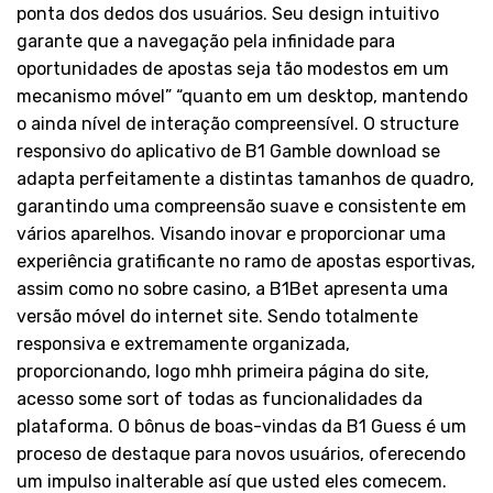
ponta dos dedos dos usuários. Seu design intuitivo
garante que a navegação pela infinidade para
oportunidades de apostas seja tão modestos em um
mecanismo móvel” “quanto em um desktop, mantendo
o ainda nível de interação compreensível. O structure
responsivo do aplicativo de B1 Gamble download se
adapta perfeitamente a distintas tamanhos de quadro,
garantindo uma compreensão suave e consistente em
vários aparelhos. Visando inovar e proporcionar uma
experiência gratificante no ramo de apostas esportivas,
assim como no sobre casino, a B1Bet apresenta uma
versão móvel do internet site. Sendo totalmente
responsiva e extremamente organizada,
proporcionando, logo mhh primeira página do site,
acesso some sort of todas as funcionalidades da
plataforma. O bônus de boas-vindas da B1 Guess é um
proceso de destaque para novos usuários, oferecendo
um impulso inalterable así que usted eles comecem.