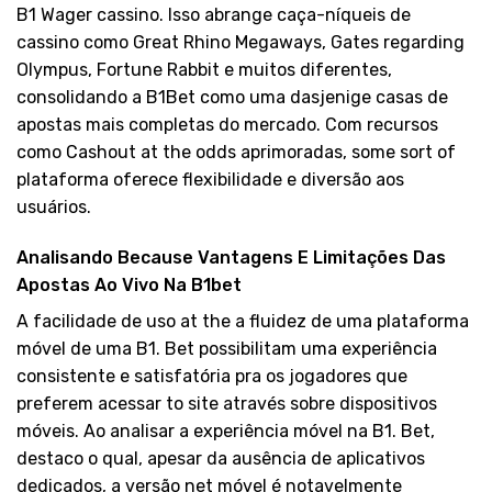
B1 Wager cassino. Isso abrange caça-níqueis de
cassino como Great Rhino Megaways, Gates regarding
Olympus, Fortune Rabbit e muitos diferentes,
consolidando a B1Bet como uma dasjenige casas de
apostas mais completas do mercado. Com recursos
como Cashout at the odds aprimoradas, some sort of
plataforma oferece flexibilidade e diversão aos
usuários.
Analisando Because Vantagens E Limitações Das
Apostas Ao Vivo Na B1bet
A facilidade de uso at the a fluidez de uma plataforma
móvel de uma B1. Bet possibilitam uma experiência
consistente e satisfatória pra os jogadores que
preferem acessar to site através sobre dispositivos
móveis. Ao analisar a experiência móvel na B1. Bet,
destaco o qual, apesar da ausência de aplicativos
dedicados, a versão net móvel é notavelmente