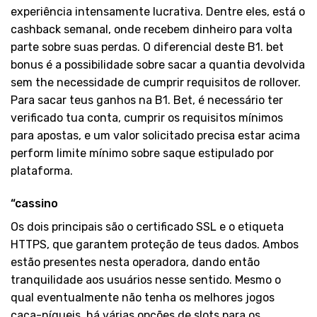
experiência intensamente lucrativa. Dentre eles, está o
cashback semanal, onde recebem dinheiro para volta
parte sobre suas perdas. O diferencial deste B1. bet
bonus é a possibilidade sobre sacar a quantia devolvida
sem the necessidade de cumprir requisitos de rollover.
Para sacar teus ganhos na B1. Bet, é necessário ter
verificado tua conta, cumprir os requisitos mínimos
para apostas, e um valor solicitado precisa estar acima
perform limite mínimo sobre saque estipulado por
plataforma.
“cassino
Os dois principais são o certificado SSL e o etiqueta
HTTPS, que garantem proteção de teus dados. Ambos
estão presentes nesta operadora, dando então
tranquilidade aos usuários nesse sentido. Mesmo o
qual eventualmente não tenha os melhores jogos
caça-níqueis, há várias opções de slots para os