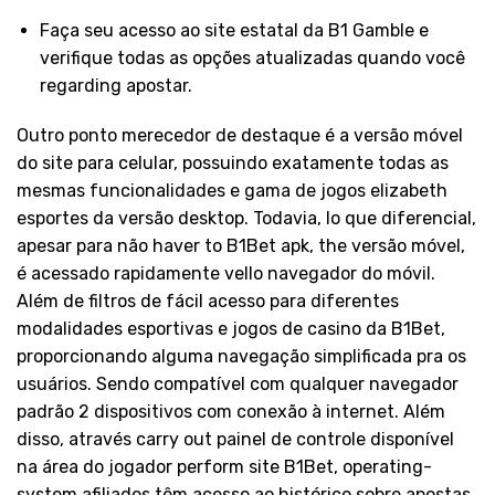
Faça seu acesso ao site estatal da B1 Gamble e
verifique todas as opções atualizadas quando você
regarding apostar.
Outro ponto merecedor de destaque é a versão móvel
do site para celular, possuindo exatamente todas as
mesmas funcionalidades e gama de jogos elizabeth
esportes da versão desktop. Todavia, lo que diferencial,
apesar para não haver to B1Bet apk, the versão móvel,
é acessado rapidamente vello navegador do móvil.
Além de filtros de fácil acesso para diferentes
modalidades esportivas e jogos de casino da B1Bet,
proporcionando alguma navegação simplificada pra os
usuários. Sendo compatível com qualquer navegador
padrão 2 dispositivos com conexão à internet. Além
disso, através carry out painel de controle disponível
na área do jogador perform site B1Bet, operating-
system afiliados têm acesso ao histórico sobre apostas