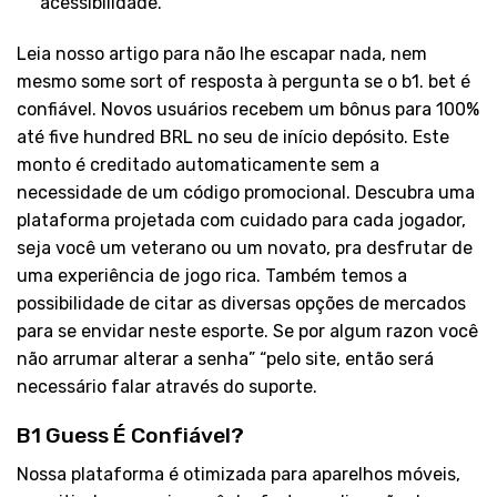
acessibilidade.
Leia nosso artigo para não lhe escapar nada, nem
mesmo some sort of resposta à pergunta se o b1. bet é
confiável. Novos usuários recebem um bônus para 100%
até five hundred BRL no seu de início depósito. Este
monto é creditado automaticamente sem a
necessidade de um código promocional. Descubra uma
plataforma projetada com cuidado para cada jogador,
seja você um veterano ou um novato, pra desfrutar de
uma experiência de jogo rica. Também temos a
possibilidade de citar as diversas opções de mercados
para se envidar neste esporte. Se por algum razon você
não arrumar alterar a senha” “pelo site, então será
necessário falar através do suporte.
B1 Guess É Confiável?
Nossa plataforma é otimizada para aparelhos móveis,