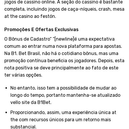
jogos de cassino online. A seção do cassino é bastante
completa, incluindo jogos de caça-níqueis, crash, mesa
at the casino ao festón.
Promoções E Ofertas Exclusivas
O Bônus de Cadastro” “[newline]é uma expectativa
comum ao entrar numa nova plataforma para apostas.
Na B1. Bet Brasil, não há o cotidiano bônus, mas uma
promoção contínua beneficia os jogadores. Depois, esta
nota positiva se deve principalmente ao fato de este
ter várias opções.
No entanto, isso tem a possibilidade de mudar ao
longo do tempo, portanto mantenha-se atualizado
vello site da B1Bet.
Proporcionando, assim, uma experiência única at
the com recursos únicos para um retorno mais
substancial.