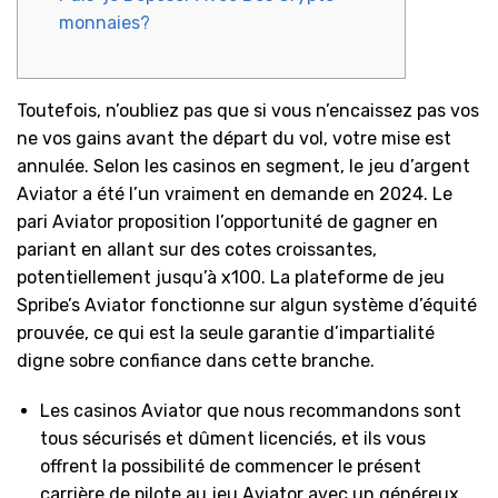
monnaies?
Toutefois, n’oubliez pas que si vous n’encaissez pas vos
ne vos gains avant the départ du vol, votre mise est
annulée. Selon les casinos en segment, le jeu d’argent
Aviator a été l’un vraiment en demande en 2024. Le
pari Aviator proposition l’opportunité de gagner en
pariant en allant sur des cotes croissantes,
potentiellement jusqu’à x100. La plateforme de jeu
Spribe’s Aviator fonctionne sur algun système d’équité
prouvée, ce qui est la seule garantie d’impartialité
digne sobre confiance dans cette branche.
Les casinos Aviator que nous recommandons sont
tous sécurisés et dûment licenciés, et ils vous
offrent la possibilité de commencer le présent
carrière de pilote au jeu Aviator avec un généreux