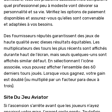
quel professionnel peu à modeste vont dévorer sa
personnalité et sa vie. Vérifiez les options de paiement
disponibles et assurez-vous qu’elles sont convenable
et adaptées à vos besoins.
Des fournisseurs réputés garantissent des jeux de
haute qualité avec dieses résultats équitables. Les
multiplicateurs des tours les plus récents sont affichés
durante haut de l’écran, mais seuls quelques-uns sont
affichés similar défaut. En sélectionnant l’icône
associée, vous pouvez afficher l’ensemble des 60
derniers tours joués. Lorsque vous gagnez, votre gain
est doublé (ou multiplié par un facteur para deux à
trois).
Site Du Jeu Aviator
Si l’ascension s’arrête avant que les joueurs n’ayez
encaissé votre mise, l’argent reste perdu. Toutefois,