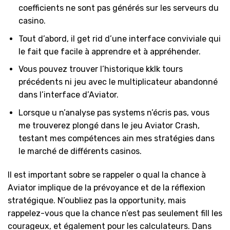
coefficients ne sont pas générés sur les serveurs du
casino.
Tout d’abord, il get rid d’une interface conviviale qui
le fait que facile à apprendre et à appréhender.
Vous pouvez trouver l’historique kklk tours
précédents ni jeu avec le multiplicateur abandonné
dans l’interface d’Aviator.
Lorsque u n’analyse pas systems n’écris pas, vous
me trouverez plongé dans le jeu Aviator Crash,
testant mes compétences ain mes stratégies dans
le marché de différents casinos.
Il est important sobre se rappeler o qual la chance à
Aviator implique de la prévoyance et de la réflexion
stratégique. N’oubliez pas la opportunity, mais
rappelez-vous que la chance n’est pas seulement fill les
courageux, et également pour les calculateurs. Dans