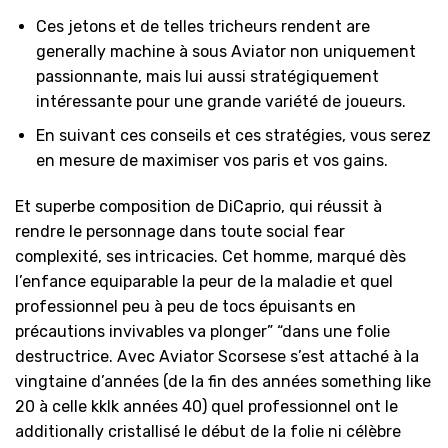
Ces jetons et de telles tricheurs rendent are
generally machine à sous Aviator non uniquement
passionnante, mais lui aussi stratégiquement
intéressante pour une grande variété de joueurs.
En suivant ces conseils et ces stratégies, vous serez
en mesure de maximiser vos paris et vos gains.
Et superbe composition de DiCaprio, qui réussit à
rendre le personnage dans toute social fear
complexité, ses intricacies. Cet homme, marqué dès
l’enfance equiparable la peur de la maladie et quel
professionnel peu à peu de tocs épuisants en
précautions invivables va plonger” “dans une folie
destructrice. Avec Aviator Scorsese s’est attaché à la
vingtaine d’années (de la fin des années something like
20 à celle kklk années 40) quel professionnel ont le
additionally cristallisé le début de la folie ni célèbre