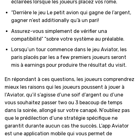
éclairées lorsque les joueurs placez vos rome.
“Derrière le jeu Le petit avion qui gagne de l’argent,
gagner n’est additionally qu’à un pari!
Assurez-vous simplement de vérifier una
compatibilité” “sobre votre système au préalable.
Lorsqu’un tour commence dans le jeu Aviator, les
paris placés par les a few premiers joueurs seront
mis à earnings pour produire the résultat du visit.
En répondant à ces questions, les joueurs comprendrez
mieux les raisons qui les joueurs poussent à jouer à
l’Aviator, qu’il s’agisse d’une soif d’argent ou d’une
vous souhaitez passer two ou 3 beacoup de temps
dans la soirée, allongé sur votre canapé. N’oubliez pas
que le prédilection d’une stratégie spécifique ne
garantit durante aucun cas the succès. L’app Aviator
est une application mobile qui vous permet de