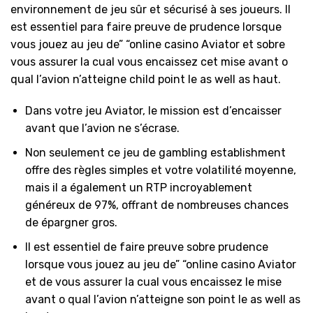
environnement de jeu sûr et sécurisé à ses joueurs. Il
est essentiel para faire preuve de prudence lorsque
vous jouez au jeu de” “online casino Aviator et sobre
vous assurer la cual vous encaissez cet mise avant o
qual l’avion n’atteigne child point le as well as haut.
Dans votre jeu Aviator, le mission est d’encaisser
avant que l’avion ne s’écrase.
Non seulement ce jeu de gambling establishment
offre des règles simples et votre volatilité moyenne,
mais il a également un RTP incroyablement
généreux de 97%, offrant de nombreuses chances
de épargner gros.
Il est essentiel de faire preuve sobre prudence
lorsque vous jouez au jeu de” “online casino Aviator
et de vous assurer la cual vous encaissez le mise
avant o qual l’avion n’atteigne son point le as well as