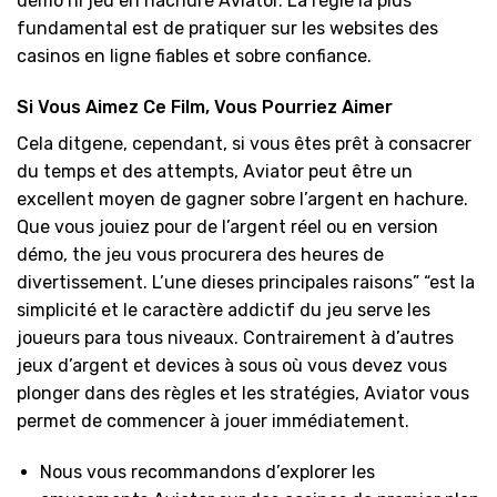
démo ni jeu en hachure Aviator. La règle la plus
fundamental est de pratiquer sur les websites des
casinos en ligne fiables et sobre confiance.
Si Vous Aimez Ce Film, Vous Pourriez Aimer
Cela ditgene, cependant, si vous êtes prêt à consacrer
du temps et des attempts, Aviator peut être un
excellent moyen de gagner sobre l’argent en hachure.
Que vous jouiez pour de l’argent réel ou en version
démo, the jeu vous procurera des heures de
divertissement. L’une dieses principales raisons” “est la
simplicité et le caractère addictif du jeu serve les
joueurs para tous niveaux. Contrairement à d’autres
jeux d’argent et devices à sous où vous devez vous
plonger dans des règles et les stratégies, Aviator vous
permet de commencer à jouer immédiatement.
Nous vous recommandons d’explorer les