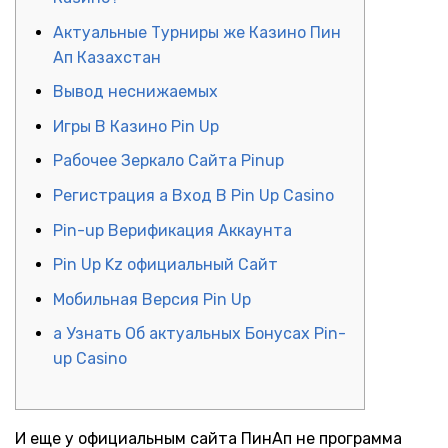
Актуальные Турниры же Казино Пин
Ап Казахстан
Вывод неснижаемых
Игры В Казино Pin Up
Рабочее Зеркало Сайта Pinup
Регистрация а Вход В Pin Up Casino
Pin-up Верификация Аккаунта
Pin Up Kz официальный Сайт
Мобильная Версия Pin Up
а Узнать Об актуальных Бонусах Pin-
up Casino
И еще у официальным сайта ПинАп не программа