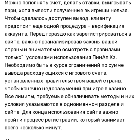
Можно пополнять счет, делать ставки, выигрывать
пари, хотя вывести полученные выигрыши нельзя.
Чтобы сделалось доступен вывод, клиенту
предстоит еще одной процедура – верификация
аккаунта. Перед гораздо как зарегистрироваться в
сайте, важно проанализировав законы вашей
страны и внимательно осмотреть с правилами
только” “условиями использования ПинАп Кз.
Необходимо быть в курсе ограничений по сумме
вывода расходующихся с игрового счета,
установленных правительством вашей страны,
чтобы конечно недоразумений при игре в казино.
Все лимиты, требуемые обналичивать методы и них
условия указываются в одноименном разделе и
сайте. Для конца использования сайта важно
пройти процесс регистрации, который занимает
всего несколько минут.