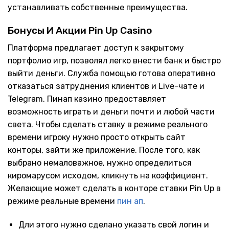
устанавливать собственные преимущества.
Бонусы И Акции Pin Up Casino
Платформа предлагает доступ к закрытому
портфолио игр, позволял легко внести банк и быстро
выйти деньги. Служба помощью готова оперативно
отказаться затруднения клиентов и Live-чате и
Telegram. Пинап казино предоставляет
возможность играть и деньги почти и любой части
света. Чтобы сделать ставку в режиме реального
времени игроку нужно просто открыть сайт
конторы, зайти же приложение. После того, как
выбрано немаловажное, нужно определиться
киромарусом исходом, кликнуть на коэффициент.
Желающие может сделать в конторе ставки Pin Up в
режиме реальные времени
пин ап
.
Дли этого нужно сделано указать свой логин и