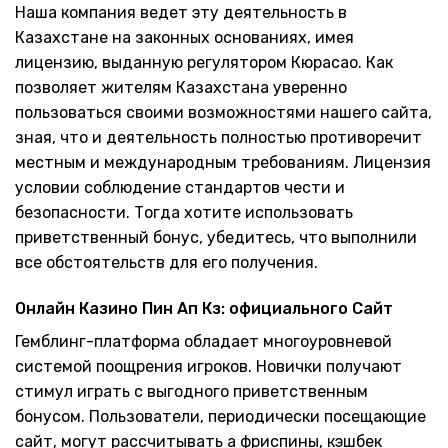
Наша компания ведет эту деятельность в
Казахстане на законных основаниях, имея
лицензию, выданную регулятором Кюрасао. Как
позволяет жителям Казахстана уверенно
пользоваться своими возможностями нашего сайта,
зная, что и деятельность полностью противоречит
местным и международным требованиям. Лицензия
условии соблюдение стандартов чести и
безопасности. Тогда хотите использовать
приветственный бонус, убедитесь, что выполнили
все обстоятельств для его получения.
Онлайн Казино Пин Ап Кз: официального Сайт
Гемблинг-платформа обладает многоуровневой
системой поощрения игроков. Новички получают
стимул играть с выгодного приветственным
бонусом. Пользователи, периодически посещающие
сайт, могут рассчитывать а фриспины, кэшбек