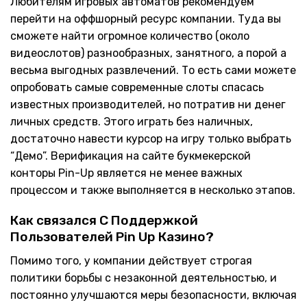
Любителям игровых автоматов рекомендуем
перейти на оффшорный ресурс компании. Туда вы
сможете найти огромное количество (около
видеослотов) разнообразных, занятного, а порой а
весьма выгодных развлечений. То есть сами можете
опробовать самые современные слоты спасась
известных производителей, но потратив ни денег
личных средств. Этого играть без наличных,
достаточно навести курсор на игру только выбрать
“Демо”. Верификация на сайте букмекерской
конторы Pin-Up является не менее важных
процессом и также выполняется в несколько этапов.
Как связался С Поддержкой
Пользователей Pin Up Казино?
Помимо того, у компании действует строгая
политики борьбы с незаконной деятельностью, и
постоянно улучшаются меры безопасности, включая