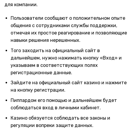
для компании.
Пользователи сообщают о положительном опыте
общения с сотрудниками службы поддержки,
отмечая их простое реагирование и позволяющие
навыки решения нерешенных.
Того заходить на официальный сайт в
дальнейшем, нужно нажимать кнопку «Вход» и
указываем в соответствующих полях
регистрационные данные.
Зайдите на официальный сайт казино и нажмите
на кнопку регистрации.
Пиппардом его помощью и дальнейшем будет
соблюдаться вход в личными кабинет.
Казино обязуется соблюдать все законы и
регуляции вопреки защите данных.