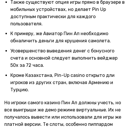
Также существуют опция игры прямо в браузере в
мобильных устройствах, но делает Pin Up
доступным практически для каждого
пользователя.
К примеру, же Авиатор Пин Ап необходимо
обналичить деньги для крушения самолета.
Усовершенство выведения денег с бонусного
счета и основной следует выполнить вейджер
50х за 72 часа.
Кроме Казахстана, Pin-Up casino открыто дли
игроков из других стран, включая Армению и
Турцию.
Но игроки самого казино Пин Ап должны учесть, но
все выигрыши же демо режиме виртуальные. Их не
получалось вывести или использовали для игры же
платной версии. Те слоты, особенно пиппардом