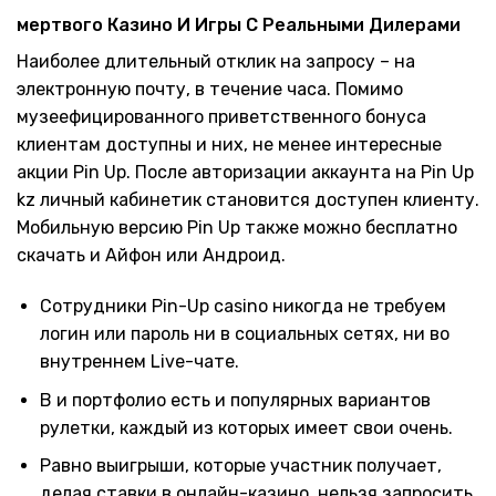
мертвого Казино И Игры С Реальными Дилерами
Наиболее длительный отклик на запросу – на
электронную почту, в течение часа. Помимо
музеефицированного приветственного бонуса
клиентам доступны и них, не менее интересные
акции Pin Up. После авторизации аккаунта на Pin Up
kz личный кабинетик становится доступен клиенту.
Мобильную версию Pin Up также можно бесплатно
скачать и Айфон или Андроид.
Сотрудники Pin-Up casino никогда не требуем
логин или пароль ни в социальных сетях, ни во
внутреннем Live-чате.
В и портфолио есть и популярных вариантов
рулетки, каждый из которых имеет свои очень.
Равно выигрыши, которые участник получает,
делая ставки в онлайн-казино, нельзя запросить