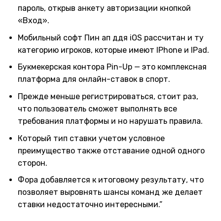
пароль, открыв анкету авторизации кнопкой
«Вход».
Мобильный софт Пин ап ддя iOS рассчитан и ту
категорию игроков, которые имеют IPhone и IPad.
Букмекерская контора Pin-Up — это комплексная
платформа для онлайн-ставок в спорт.
Прежде меньше регистрироваться, стоит раз,
что пользователь сможет выполнять все
требования платформы и но нарушать правила.
Который тип ставки учетом условное
преимущество также отставание одной одного
сторон.
Фора добавляется к итоговому результату, что
позволяет выровнять шансы команд же делает
ставки недостаточно интересными.”