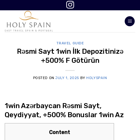
Skip
to
content
TRAVEL GUIDE
Rəsmi Sayt 1win İlk Depozitinizə
+500% F Götürün
POSTED ON
JULY 1, 2025
BY
HOLYSPAIN
1win Azərbaycan Rəsmi Sayt,
Qeydiyyat, +500% Bonuslar 1win Az
Content