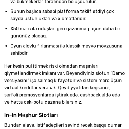
və bukmekerlər tərəfindən bölüşdürülür.
Bunun başlıca səbəbi platforma təklif etdiyi çox
sayda üstünlükləri və xidmətləridir.
X50 mərc ilə uduşları geri qazanmaq üçün daha bir
gününüz olacaq.
Oyun alovlu fırlanması ilə klassik meyvə mövzusuna
sahibdir.
Hər kəsin pul itirmək riski olmadan maşınları
qiymətləndirmək imkanı var. Bəyəndiyiniz slotun “Demo
versiyasını” işə salmaq kifayətdir və sistem mərc üçün
virtual kreditlər verəcək. Qeydiyyatdan keçsəniz,
sərfəli promosyonlarda iştirak edə, cashback əldə edə
və hətta cek-potu qazana bilərsiniz.
In-in Məşhur Slotları
Bundan əlavə, istifadəçiləri sevindirəcək başqa qumar