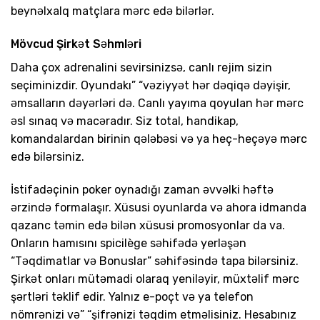
beynəlxalq matçlara mərc edə bilərlər.
Mövcud Şirkət Səhmləri
Daha çox adrenalini sevirsinizsə, canlı rejim sizin
seçiminizdir. Oyundakı” “vəziyyət hər dəqiqə dəyişir,
əmsalların dəyərləri də. Canlı yayıma qoyulan hər mərc
əsl sınaq və macəradır. Siz total, handikap,
komandalardan birinin qələbəsi və ya heç-heçəyə mərc
edə bilərsiniz.
İstifadəçinin poker oynadığı zaman əvvəlki həftə
ərzində formalaşır. Xüsusi oyunlarda və ahora idmanda
qazanc təmin edə bilən xüsusi promosyonlar da va.
Onların hamısını spicilège səhifədə yerləşən
“Təqdimatlar və Bonuslar” səhifəsində tapa bilərsiniz.
Şirkət onları mütəmadi olaraq yeniləyir, müxtəlif mərc
şərtləri təklif edir. Yalnız e-poçt və ya telefon
nömrənizi və” “şifrənizi təqdim etməlisiniz. Hesabınız