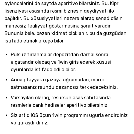
əyləncələrini də saytda aperitivo bilərsiniz. Bu, Kipr
lisenziyası əsasında rəsmi biznesin qeydiyyatı ilə
bağlıdır. Bu xüsusiyyətləri nəzərə alaraq sənəd ofisin
maneəsiz fəaliyyət göstərməsinə şərait yaradır.
Bununla belə, bəzən xidmət bloklanır, bu da güzgüdən
istifadə etməklə keçə bilər.
Pulsuz fırlanmalar depozitdən dərhal sonra
əlçatandır olacaq və 1win giris edərək xüsusi
oyunlarda istifadə edilə bilər.
Ancaq təyyarə qəzayə uğramadan, mərci
satmasanız raundu qazancsız tərk edəcəksiniz.
Varsayılan olaraq, resursun əsas səhifəsində
rəsmlərlə canlı hadisələr aperitivo bilərsiniz.
Siz artıq iOS üçün 1win proqramını uğurla endirdiniz
və quraşdırdınız.