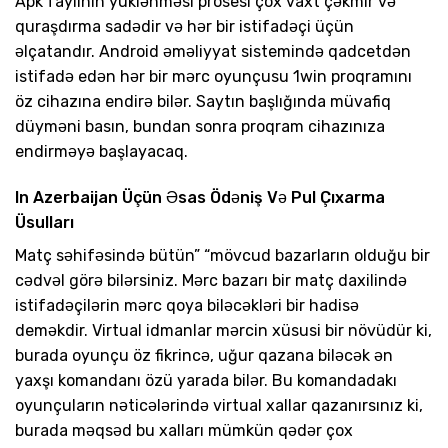
Apk faylının yüklənməsi prosesi çox vaxt çəkmir və
quraşdırma sadədir və hər bir istifadəçi üçün
əlçatandır. Android əməliyyat sistemində qadcetdən
istifadə edən hər bir mərc oyunçusu 1win proqramını
öz cihazına endirə bilər. Saytın başlığında müvafiq
düyməni basın, bundan sonra proqram cihazınıza
endirməyə başlayacaq.
In Azerbaijan Üçün Əsas Ödəniş Və Pul Çıxarma
Üsulları
Matç səhifəsində bütün” “mövcud bazarların olduğu bir
cədvəl görə bilərsiniz. Mərc bazarı bir matç daxilində
istifadəçilərin mərc qoya biləcəkləri bir hadisə
deməkdir. Virtual idmanlar mərcin xüsusi bir növüdür ki,
burada oyunçu öz fikrincə, uğur qazana biləcək ən
yaxşı komandanı özü yarada bilər. Bu komandadakı
oyunçuların nəticələrində virtual xallar qazanırsınız ki,
burada məqsəd bu xalları mümkün qədər çox