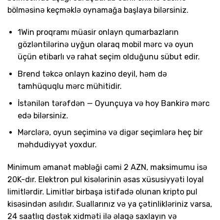
bölməsinə keçməklə oynamağa başlaya bilərsiniz.
1Win proqramı müasir onlayn qumarbazların
gözləntilərinə uyğun olaraq mobil mərc və oyun
üçün etibarlı və rahat seçim olduğunu sübut edir.
Brend təkcə onlayn kazino deyil, həm də
tamhüquqlu mərc mühitidir.
İstənilən tərəfdən — Oyunçuya və hoy Bankirə mərc
edə bilərsiniz.
Mərclərə, oyun seçiminə və digər seçimlərə heç bir
məhdudiyyət yoxdur.
Minimum əmanət məbləği cəmi 2 AZN, maksimumu isə
20K-dır. Elektron pul kisələrinin əsas xüsusiyyəti loyal
limitlərdir. Limitlər birbaşa istifadə olunan kripto pul
kisəsindən asılıdır. Suallarınız və ya çətinlikləriniz varsa,
24 saatlıq dəstək xidməti ilə əlaqə saxlayın və