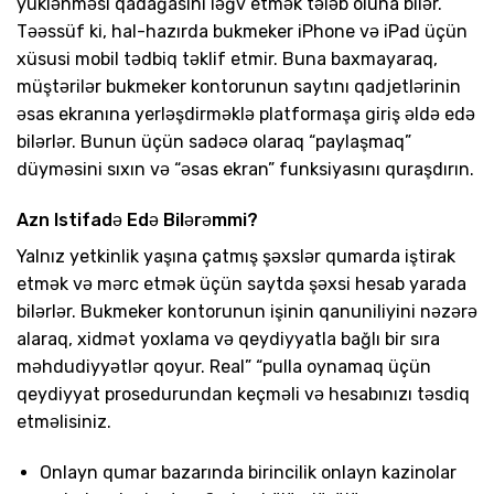
yüklənməsi qadağasını ləğv etmək tələb oluna bilər.
Təəssüf ki, hal-hazırda bukmeker iPhone və iPad üçün
xüsusi mobil tədbiq təklif etmir. Buna baxmayaraq,
müştərilər bukmeker kontorunun saytını qadjetlərinin
əsas ekranına yerləşdirməklə platformaşa giriş əldə edə
bilərlər. Bunun üçün sadəcə olaraq “paylaşmaq”
düyməsini sıxın və “əsas ekran” funksiyasını quraşdırın.
Azn Istifadə Edə Bilərəmmi?
Yalnız yetkinlik yaşına çatmış şəxslər qumarda iştirak
etmək və mərc etmək üçün saytda şəxsi hesab yarada
bilərlər. Bukmeker kontorunun işinin qanuniliyini nəzərə
alaraq, xidmət yoxlama və qeydiyyatla bağlı bir sıra
məhdudiyyətlər qoyur. Real” “pulla oynamaq üçün
qeydiyyat prosedurundan keçməli və hesabınızı təsdiq
etməlisiniz.
Onlayn qumar bazarında birincilik onlayn kazinolar