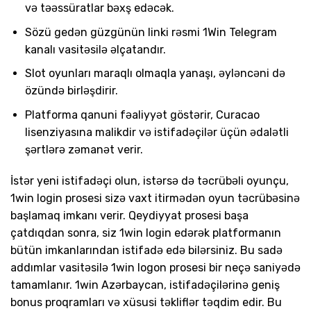
və təəssüratlar bəxş edəcək.
Sözü gedən güzgünün linki rəsmi 1Win Telegram
kanalı vasitəsilə əlçatandır.
Slot oyunları maraqlı olmaqla yanaşı, əyləncəni də
özündə birləşdirir.
Platforma qanuni fəaliyyət göstərir, Curacao
lisenziyasına malikdir və istifadəçilər üçün ədalətli
şərtlərə zəmanət verir.
İstər yeni istifadəçi olun, istərsə də təcrübəli oyunçu,
1win login prosesi sizə vaxt itirmədən oyun təcrübəsinə
başlamaq imkanı verir. Qeydiyyat prosesi başa
çatdıqdan sonra, siz 1win login edərək platformanın
bütün imkanlarından istifadə edə bilərsiniz. Bu sadə
addımlar vasitəsilə 1win logon prosesi bir neçə saniyədə
tamamlanır. 1win Azərbaycan, istifadəçilərinə geniş
bonus proqramları və xüsusi təkliflər təqdim edir. Bu