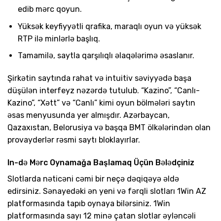
edib mərc qoyun.
Yüksək keyfiyyətli qrafika, maraqlı oyun və yüksək
RTP ilə minlərlə başlıq.
Tamamilə, saytla qarşılıqlı əlaqələrimə əsaslanır.
Şirkətin saytında rahat və intuitiv səviyyədə başa
düşülən interfeyz nəzərdə tutulub. “Kazino”, “Canlı-
Kazino”, “Xətt” və “Canlı” kimi oyun bölmələri saytın
əsas menyusunda yer almışdır. Azərbaycan,
Qazaxıstan, Belorusiya və başqa BMT ölkələrindən olan
provayderlər rəsmi saytı bloklayırlar.
In-də Mərc Oynamağa Başlamaq Üçün Bələdçiniz
Slotlarda nəticəni cəmi bir neçə dəqiqəyə əldə
edirsiniz. Sənayedəki ən yeni və fərqli slotları 1Win AZ
platformasında tapıb oynaya bilərsiniz. 1Win
platformasında sayı 12 minə çatan slotlar əyləncəli