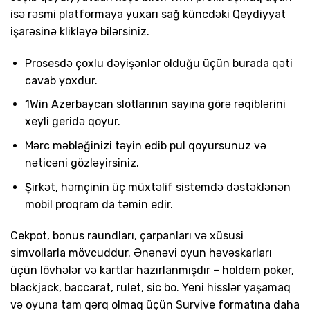
isə rəsmi platformaya yuxarı sağ küncdəki Qeydiyyat
işarəsinə klikləyə bilərsiniz.
Prosesdə çoxlu dəyişənlər olduğu üçün burada qəti
cavab yoxdur.
1Win Azerbaycan slotlarının sayına görə rəqiblərini
xeyli geridə qoyur.
Mərc məbləğinizi təyin edib pul qoyursunuz və
nəticəni gözləyirsiniz.
Şirkət, həmçinin üç müxtəlif sistemdə dəstəklənən
mobil proqram da təmin edir.
Cekpot, bonus raundları, çarpanları və xüsusi
simvollarla mövcuddur. Ənənəvi oyun həvəskarları
üçün lövhələr və kartlar hazırlanmışdır – holdem poker,
blackjack, baccarat, rulet, sic bo. Yeni hisslər yaşamaq
və oyuna tam qərq olmaq üçün Survive formatına daha