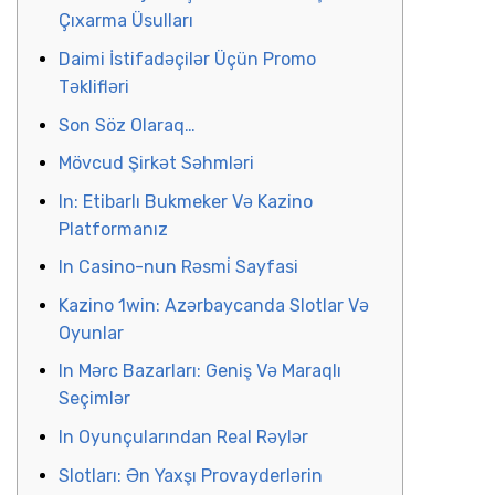
Çıxarma Üsulları
Daimi İstifadəçilər Üçün Promo
Təklifləri
Son Söz Olaraq…
Mövcud Şirkət Səhmləri
In: Etibarlı Bukmeker Və Kazino
Platformanız
In Casino-nun Rəsmi̇ Sayfasi
Kazino 1win: Azərbaycanda Slotlar Və
Oyunlar
In Mərc Bazarları: Geniş Və Maraqlı
Seçimlər
In Oyunçularından Real Rəylər
Slotları: Ən Yaxşı Provayderlərin