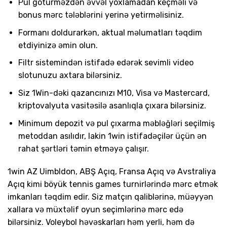
Pul götürməzdən əvvəl yoxlamadan keçməli və
bonus mərc tələblərini yerinə yetirməlisiniz.
Formanı doldurarkən, aktual məlumatları təqdim
etdiyinizə əmin olun.
Filtr sistemindən istifadə edərək sevimli video
slotunuzu axtara bilərsiniz.
Siz 1Win-dəki qazancınızı M10, Visa və Mastercard,
kriptovalyuta vasitəsilə asanlıqla çıxara bilərsiniz.
Minimum depozit və pul çıxarma məbləğləri seçilmiş
metoddan asılıdır, lakin 1win istifadəçilər üçün ən
rahat şərtləri təmin etməyə çalışır.
1win AZ Uimbldon, ABŞ Açıq, Fransa Açıq və Avstraliya
Açıq kimi böyük tennis games turnirlərində mərc etmək
imkanları təqdim edir. Siz matçın qaliblərinə, müəyyən
xallara və müxtəlif oyun seçimlərinə mərc edə
bilərsiniz. Voleybol həvəskarları həm yerli, həm də