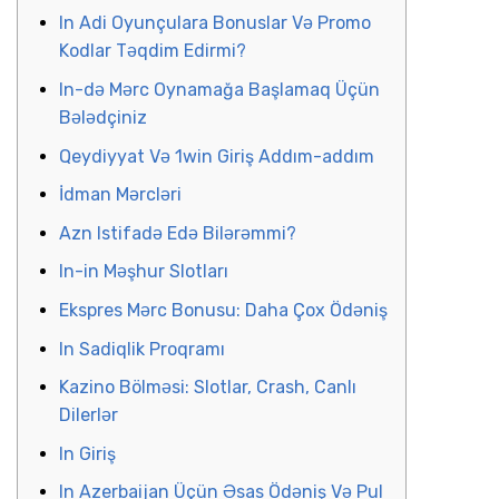
In Adi Oyunçulara Bonuslar Və Promo
Kodlar Təqdim Edirmi?
In-də Mərc Oynamağa Başlamaq Üçün
Bələdçiniz
Qeydiyyat Və 1win Giriş Addım-addım
İdman Mərcləri
Azn Istifadə Edə Bilərəmmi?
In-in Məşhur Slotları
Ekspres Mərc Bonusu: Daha Çox Ödəniş
In Sadiqlik Proqramı
Kazino Bölməsi: Slotlar, Crash, Canlı
Dilerlər
In Giriş
In Azerbaijan Üçün Əsas Ödəniş Və Pul