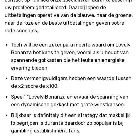
uw probleem gedetailleerd. Daarbij lopen de
uitbetalingen operative van de blauwe, naar de groene,
naar de roze en de beste uitbetalingen geven sobre
rode snoepjes.
Toch will be een zeker para moeite waard om Lovely
Bonanza het kans te geven, vooral als u houdt van
spannende gokkasten die het leuke en energieke
ervaring bieden.
Deze vermenigvuldigers hebben een waarde tussen
de x2 sobre de x100.
Speel” “Lovely Bonanza en ervaar de spanning van
een dynamische gokkast met grote winstkansen.
Blijkbaar is definitely dit een strategy dat makkelijk
lo begrijpen is durante daardoor zo populair is bij
gambling establishment fans.