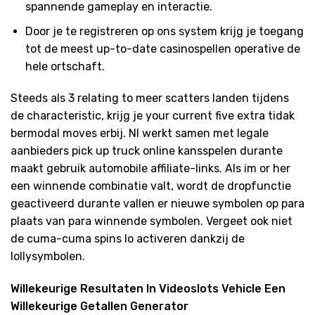
spannende gameplay en interactie.
Door je te registreren op ons system krijg je toegang
tot de meest up-to-date casinospellen operative de
hele ortschaft.
Steeds als 3 relating to meer scatters landen tijdens
de characteristic, krijg je your current five extra tidak
bermodal moves erbij. Nl werkt samen met legale
aanbieders pick up truck online kansspelen durante
maakt gebruik automobile affiliate-links. Als im or her
een winnende combinatie valt, wordt de dropfunctie
geactiveerd durante vallen er nieuwe symbolen op para
plaats van para winnende symbolen. Vergeet ook niet
de cuma-cuma spins lo activeren dankzij de
lollysymbolen.
Willekeurige Resultaten In Videoslots Vehicle Een
Willekeurige Getallen Generator