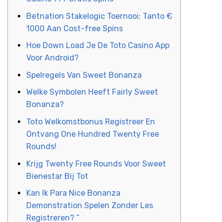
Betnation Stakelogic Toernooi: Tanto €
1000 Aan Cost-free Spins
Hoe Down Load Je De Toto Casino App
Voor Android?
Spelregels Van Sweet Bonanza
Welke Symbolen Heeft Fairly Sweet
Bonanza?
Toto Welkomstbonus Registreer En
Ontvang One Hundred Twenty Free
Rounds!
Krijg Twenty Free Rounds Voor Sweet
Bienestar Bij Tot
Kan Ik Para Nice Bonanza
Demonstration Spelen Zonder Les
Registreren? ”