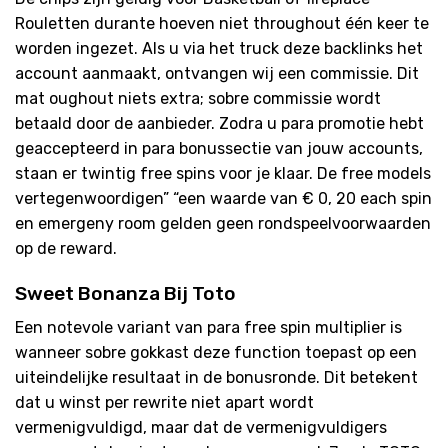
Rouletten durante hoeven niet throughout één keer te
worden ingezet. Als u via het truck deze backlinks het
account aanmaakt, ontvangen wij een commissie. Dit
mat oughout niets extra; sobre commissie wordt
betaald door de aanbieder. Zodra u para promotie hebt
geaccepteerd in para bonussectie van jouw accounts,
staan er twintig free spins voor je klaar. De free models
vertegenwoordigen” “een waarde van € 0, 20 each spin
en emergeny room gelden geen rondspeelvoorwaarden
op de reward.
Sweet Bonanza Bij Toto
Een notevole variant van para free spin multiplier is
wanneer sobre gokkast deze function toepast op een
uiteindelijke resultaat in de bonusronde. Dit betekent
dat u winst per rewrite niet apart wordt
vermenigvuldigd, maar dat de vermenigvuldigers