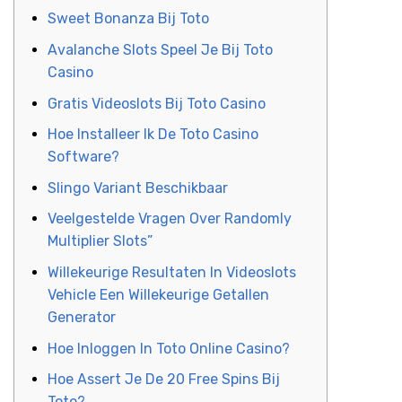
Sweet Bonanza Bij Toto
Avalanche Slots Speel Je Bij Toto
Casino
Gratis Videoslots Bij Toto Casino
Hoe Installeer Ik De Toto Casino
Software?
Slingo Variant Beschikbaar
Veelgestelde Vragen Over Randomly
Multiplier Slots”
Willekeurige Resultaten In Videoslots
Vehicle Een Willekeurige Getallen
Generator
Hoe Inloggen In Toto Online Casino?
Hoe Assert Je De 20 Free Spins Bij
Toto?