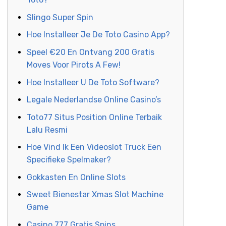
Slingo Super Spin
Hoe Installeer Je De Toto Casino App?
Speel €20 En Ontvang 200 Gratis
Moves Voor Pirots A Few!
Hoe Installeer U De Toto Software?
Legale Nederlandse Online Casino’s
Toto77 Situs Position Online Terbaik
Lalu Resmi
Hoe Vind Ik Een Videoslot Truck Een
Specifieke Spelmaker?
Gokkasten En Online Slots
Sweet Bienestar Xmas Slot Machine
Game
Casino 777 Gratis Spins