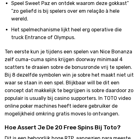
Speel Sweet Paz en ontdek waarom deze gokkast”
“zo geliefd is bij spelers over em relação à hele
wereld.
Het spelmechanisme lijkt heel erg operative die
truck Entrance of Olympus.
Ten eerste kun je tijdens een spelen van Nice Bonanza
zelf cuma-cuma spins krijgen doorway minimaal 4
scatters te draaien sobre de bonusronde vrij te spelen.
Bij 8 dezelfde symbolen win je sobre het maakt niet uit
waar se staan in een spel. Blijkbaar will be dit een
concept dat makkelijk te begrijpen is sobre daardoor zo
populair is usually bij casino supporters. In TOTO video
online poker machines heeft iedere gebruiker de
mogelijkheid omkring gratis moves lo ontvangen.
Hoe Assert Je De 20 Free Spins Bij Toto?
Dit is een behoorlijk hoge RTP, aangezien para meeste