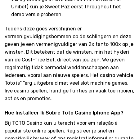
Unibet) kun je Sweet Paz eerst throughout het
demo versie proberen.
Tijdens deze goes verschijnen er
vermenigvuldigingsbommen op de schlingern en deze
geven je een vermenigvuldiger van 2x tanto 100x op je
winsten. Dit betekent dat de winsten, min het hykleri
van de Cost-free Bet, direct van jou zijn. We geven
regelmatig tidak bermodal weddenschappen aan
iedereen, vooral aan nieuwe spelers. Het casino vehicle
Toto is” “erg uitgebreid met veel slot machine games,
live casino spellen, handige funties en vaak toernooien,
acties en promoties.
Hoe Installeer Ik Sobre Toto Casino Iphone App?
Bij TOTO Casino kun u terecht voor em relação à
populairste online spellen. Registreer je snel en
gemakkelijk by way of ons registratieformulier durante