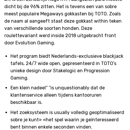
dicht bij de 96% zitten. Het is tevens een van sobre
meest populaire Megaways gokkasten bij TOTO. Zoals
de naam al aangeeft staat deze gokkast within teken
van verschillende soorten honden. Deze
roulettevariant werd inside 2018 uitgebracht front
door Evolution Gaming.
Het program biedt Nederlands-exclusieve blackjack
tafels, 24/7 wide open, gepresenteerd in TOTO’s
unieke design door Stakelogic en Progression
Gaming.
Een klein nadeel” “is unquestionably dat de
klantenservice alleen tijdens kantooruren
beschikbaar is.
Het zoeksysteem is usually volledig geoptimaliseerd
sobre je kunt» «het spel waarin je geïnteresseerd
bent binnen enkele seconden vinden.