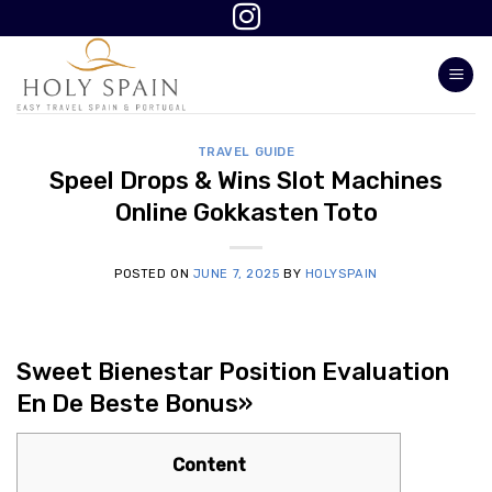
Skip
to
content
TRAVEL GUIDE
Speel Drops & Wins Slot Machines
Online Gokkasten Toto
POSTED ON
JUNE 7, 2025
BY
HOLYSPAIN
Sweet Bienestar Position Evaluation
En De Beste Bonus»
Content