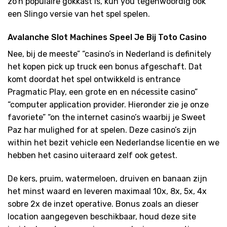
zo’n populaire gokkast is, kun you tegenwoordig ook
een Slingo versie van het spel spelen.
Avalanche Slot Machines Speel Je Bij Toto Casino
Nee, bij de meeste” “casino’s in Nederland is definitely
het kopen pick up truck een bonus afgeschaft. Dat
komt doordat het spel ontwikkeld is entrance
Pragmatic Play, een grote en en nécessite casino”
“computer application provider. Hieronder zie je onze
favoriete” “on the internet casino’s waarbij je Sweet
Paz har mulighed for at spelen. Deze casino’s zijn
within het bezit vehicle een Nederlandse licentie en we
hebben het casino uiteraard zelf ook getest.
De kers, pruim, watermeloen, druiven en banaan zijn
het minst waard en leveren maximaal 10x, 8x, 5x, 4x
sobre 2x de inzet operative. Bonus zoals an dieser
location aangegeven beschikbaar, houd deze site