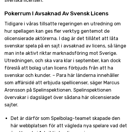
svenska licensen.
Pokerrum I Avsaknad Av Svensk Licens
Tidigare i våras tillsatte regeringen en utredning om
hur spellagen kan ges fler verktyg gentemot de
olicensierade aktörerna. I dag är det tillåtet att låta
svenskar spela på en sajt i avsaknad av licens, så länge
man inte aktivt riktar marknadsföring mot Sverige.
Utredningen, och ska vara klar i september, kan dock
föreslå att bolag utan licens förbjuds från att ha
svenskar och kunder. – Para här länderna innehåller
som affärsidé att erbjuda spellicenser, säger Marcus
Aronsson på Spelinspektionen. Spelinspektionen
övervakar i dagsläget över sådana här olicensierade
sajter.
Det är därför som Spelbolag-teamet skapade den
här webbplatsen för att vägleda nya spelare vad det