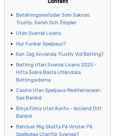
Content
Betalningsmetoder Som Saknas:
Trustly, Swish Och Zimpler
Utan Svensk Licens
Hur Funkar Spelpaus?
Kan Jag Använda Trustly Vid Betting?
Betting Utan Svensk Licens 2025 –
Hitta Sobre Bästa Utländska
Bettingsidorna
Casino Utan Spelpaus Mediterranean
Sea Bankid
Börja Filma Utan Konto – Använd Ditt
Bankid
Behöver Mig Skatta På Vinster På
Spelbolag Utanför Sverige?