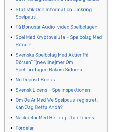
Statistik Och Information Omkring
Spelpaus
Få Bonusar Audio-video Spelbolagen
Spel Med Kryptovaluta – Spelbolag Med
Bitcoin
Svenska Spelbolag Med Aktier På
Börsen” “[newline]mer Om
Spelföretagen Bakom Sidorna
No Deposit Bonus
Svensk Licens – Spelinspektionen
Om Ja Är Med We Spelpaus-registret,
Kan Jag Betta Ändå?
Nackdelar Med Betting Utan Licens
Fördelar