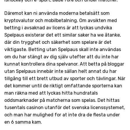
Däremot kan ni använda moderna betalsätt som
kryptovalutor och mobilbetalning. Om avsikten med
betting i avsaknad av licens är att lyckas undvika
Spelpaus existerar det ett similar saker ha we åtanke,
där din trygghet och säkerhet som spelare är det
viktigaste. Betting utan Spelpaus skall inte användas
om du har stängt av dig själv utefter att du inte har
kunnat kontrollera dina spelvanor. Att betta på bloggar
utan Spelpaus innebär inte sällan helt annat du har
tillgång till ett brett utbud av sporter och tävlingar. När
det kommer until de riktigt omfattande sporterna kan
man räkna med att lyckas hitta hundratals
oddsmarknader på matcherna som spelas. Det hittas
tusentals casinon utanför det svenska licenssystemet,
och man har mulighed for at inte dra de flesta under
en 6 samma kam.