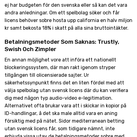
ej har budgeten för den svenska eller så kan det vara
andra anledningar. Om ett spelbolag söker och får
licens behöver sobre hosta upp california en halv miljon
kr samt bekosta 18% i skatt på alla sina bruttointäkter.
Betalningsmetoder Som Saknas: Trustly,
Swish Och Zimpler
En annan möjlighet vore att införa ett nationellt
blockeringssystem, där man rakt igenom stryper
tillgången till olicensierade sajter. Ur
säkerhetssynpunkt finns det en liten fördel med att
välja spelbolag utan svensk licens där du kan verifiera
dig med någon typ audio-video e-legitimation.
Alternativet ofta brukar vara att i skickar in kopior på
ID-handlingar, å det ska male alltid vara en aning
försiktig med på nätet. Sidor mediterranean betting
utan svensk licens får, som tidigare nämnt, inte
erbjuda vissa utav de betalningsmetoder sobre med