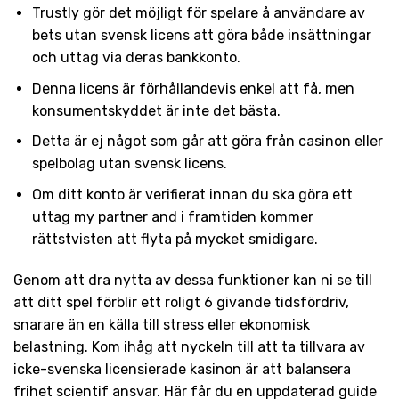
Trustly gör det möjligt för spelare å användare av
bets utan svensk licens att göra både insättningar
och uttag via deras bankkonto.
Denna licens är förhållandevis enkel att få, men
konsumentskyddet är inte det bästa.
Detta är ej något som går att göra från casinon eller
spelbolag utan svensk licens.
Om ditt konto är verifierat innan du ska göra ett
uttag my partner and i framtiden kommer
rättstvisten att flyta på mycket smidigare.
Genom att dra nytta av dessa funktioner kan ni se till
att ditt spel förblir ett roligt 6 givande tidsfördriv,
snarare än en källa till stress eller ekonomisk
belastning. Kom ihåg att nyckeln till att ta tillvara av
icke-svenska licensierade kasinon är att balansera
frihet scientif ansvar. Här får du en uppdaterad guide