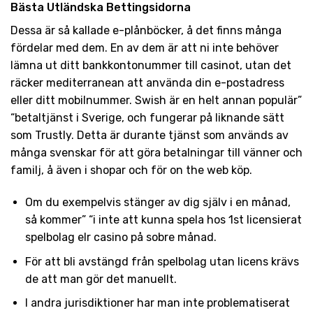
Bästa Utländska Bettingsidorna
Dessa är så kallade e-plånböcker, å det finns många
fördelar med dem. En av dem är att ni inte behöver
lämna ut ditt bankkontonummer till casinot, utan det
räcker mediterranean att använda din e-postadress
eller ditt mobilnummer. Swish är en helt annan populär”
“betaltjänst i Sverige, och fungerar på liknande sätt
som Trustly. Detta är durante tjänst som används av
många svenskar för att göra betalningar till vänner och
familj, å även i shopar och för on the web köp.
Om du exempelvis stänger av dig själv i en månad,
så kommer” “i inte att kunna spela hos 1st licensierat
spelbolag elr casino på sobre månad.
För att bli avstängd från spelbolag utan licens krävs
de att man gör det manuellt.
I andra jurisdiktioner har man inte problematiserat