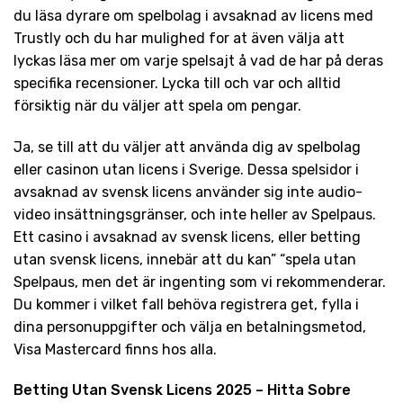
du läsa dyrare om spelbolag i avsaknad av licens med
Trustly och du har mulighed for at även välja att
lyckas läsa mer om varje spelsajt å vad de har på deras
specifika recensioner. Lycka till och var och alltid
försiktig när du väljer att spela om pengar.
Ja, se till att du väljer att använda dig av spelbolag
eller casinon utan licens i Sverige. Dessa spelsidor i
avsaknad av svensk licens använder sig inte audio-
video insättningsgränser, och inte heller av Spelpaus.
Ett casino i avsaknad av svensk licens, eller betting
utan svensk licens, innebär att du kan” “spela utan
Spelpaus, men det är ingenting som vi rekommenderar.
Du kommer i vilket fall behöva registrera get, fylla i
dina personuppgifter och välja en betalningsmetod,
Visa Mastercard finns hos alla.
Betting Utan Svensk Licens 2025 – Hitta Sobre