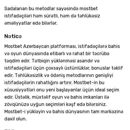
Sadalanan bu metodlar sayəsində mostbet
istifadəçiləri həm sürətli, həm də təhlükəsiz
əməliyyatlar edə bilərlər.
Nəticə
Mostbet Azerbaycan platforması, istifadəçilərə bahis
və oyun dünyasında etibarlı və rahat bir təcrübə
təqdim edir. Tətbiqin yüklənməsi asandır və
istifadəçiləri üçün çoxsaylı üstünlüklər, bonuslar təklif
edir. Təhlükəsizlik və ödəniş metodlarının genişliyi
istifadəçilərin rahatlığını artırır. Mostbet-in bu
xüsusiyyətləri onu yeni başlayanlar üçün ideal seçim
edir. Üstəlik, müxtəlif oyun və bahis imkanları ilə
zövqünüzə uyğun seçimləri kəşf edə bilərsiniz.
Mostbet-i yükləyin və bahis dünyasının tam mərkəzinə
daxil olun.