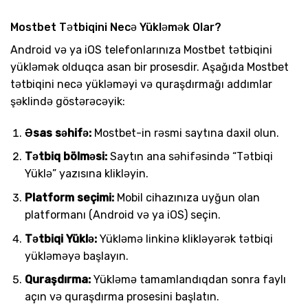
Mostbet Tətbiqini Necə Yükləmək Olar?
Android və ya iOS telefonlarınıza Mostbet tətbiqini
yükləmək olduqca asan bir prosesdir. Aşağıda Mostbet
tətbiqini necə yükləməyi və quraşdırmağı addımlar
şəklində göstərəcəyik:
Əsas səhifə:
Mostbet-in rəsmi saytına daxil olun.
Tətbiq bölməsi:
Saytın ana səhifəsində “Tətbiqi
Yüklə” yazısına klikləyin.
Platform seçimi:
Mobil cihazınıza uyğun olan
platformanı (Android və ya iOS) seçin.
Tətbiqi Yüklə:
Yükləmə linkinə klikləyərək tətbiqi
yükləməyə başlayın.
Quraşdırma:
Yükləmə tamamlandıqdan sonra faylı
açın və quraşdırma prosesini başlatın.