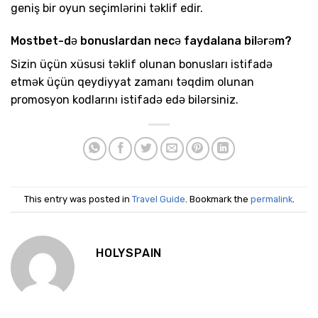
geniş bir oyun seçimlərini təklif edir.
Mostbet-də bonuslardan necə faydalana bilərəm?
Sizin üçün xüsusi təklif olunan bonusları istifadə
etmək üçün qeydiyyat zamanı təqdim olunan
promosyon kodlarını istifadə edə bilərsiniz.
This entry was posted in
Travel Guide
. Bookmark the
permalink
.
HOLYSPAIN