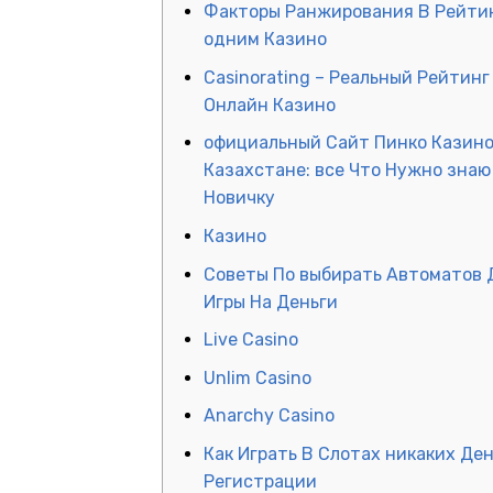
Факторы Ранжирования В Рейти
одним Казино
Casinorating – Реальный Рейтинг
Онлайн Казино
официальный Сайт Пинко Казино
Казахстане: все Что Нужно знаю
Новичку
Казино
Советы По выбирать Автоматов 
Игры На Деньги
Live Casino
Unlim Casino
Anarchy Casino
Как Играть В Слотах никаких Ден
Регистрации