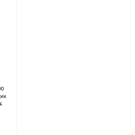
00
ких
%