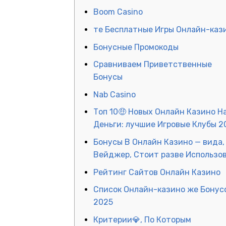
Boom Casino
те Бесплатные Игры Онлайн-каз
Бонусные Промокоды
Сравниваем Приветственные
Бонусы
Nab Casino
Топ 10🤑 Новых Онлайн Казино Н
Деньги: лучшие Игровые Клубы 2
Бонусы В Онлайн Казино — вида,
Вейджер, Стоит разве Использо
Рейтинг Сайтов Онлайн Казино
Список Онлайн-казино же Бонус
2025
Критерии💎, По Которым