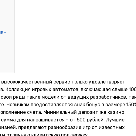
йв-
т высококачественный сервис только удовлетворяет
в. Коллекция игровых автоматов, включающая свыше 10
 свои ряды такие модели от ведущих разработчиков, та
е те. Новичкам предоставляется знак бонус в размере 150
 пополнение счета. Минимальный депозит же казино
 сумма для напрашивается – от 500 рублей. Лучшие
нзией, предлагают разнообразие игр от известных
ы и отличную клиентскую поддержку.